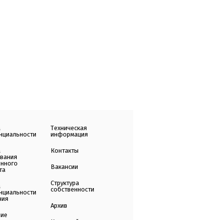
а
Техническая
нциальности
информация
а
Контакты
ования
енного
Вакансии
та
Структура
а
собственности
нциальности
ния
Архив
ние