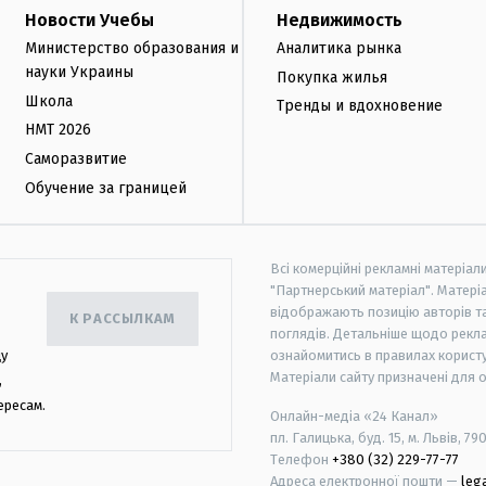
Новости Учебы
Недвижимость
Министерство образования и
Аналитика рынка
науки Украины
Покупка жилья
Школа
Тренды и вдохновение
НМТ 2026
Саморазвитие
Обучение за границей
Всі комерційні рекламні матеріал
"Партнерський матеріал". Матеріа
відображають позицію авторів та 
К РАССЫЛКАМ
поглядів. Детальніше щодо рекл
цу
ознайомитись в правилах користу
Матеріали сайту призначені для 
,
ересам.
Онлайн-медіа «24 Канал»
пл. Галицька, буд. 15, м. Львів, 79
Телефон
+380 (32) 229-77-77
Адреса електронної пошти —
leg