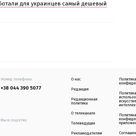
ботали для украинцев самый дешевый
Номер телефона:
О нас
Политик
конфиде
+38 044 390 5077
Редакция
Политик
использ
Редакционная
искусств
политика
интеллек
О телеканале
Политик
конфиде
Мы в соцсетях:
приложе
Телеведущие
Соглаше
Рекламодателям