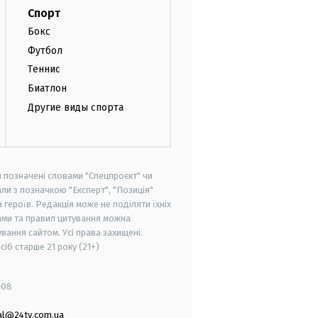
Спорт
Бокс
Футбол
Теннис
Биатлон
Другие виды спорта
и позначені словами "Спецпроєкт" чи
ли з позначкою "Експерт", "Позиція"
героїв. Редакція може не поділяти їхніх
ами та правил цитування можна
вання сайтом. Усі права захищені.
осіб старше
21 року (21+)
008
al@24tv.com.ua