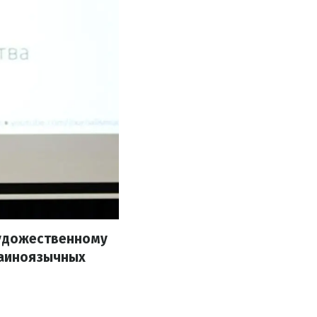
художественному
раиноязычных