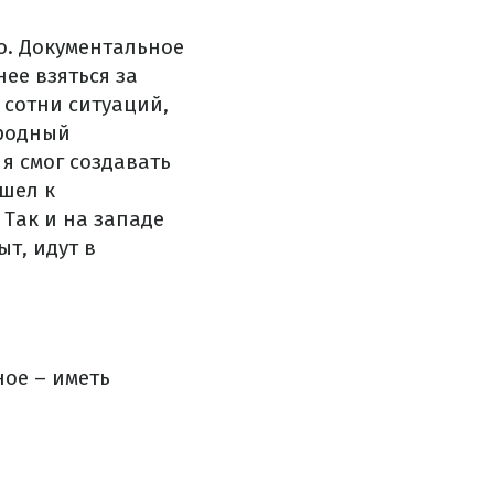
о. Документальное
ее взяться за
 сотни ситуаций,
ародный
 я смог создавать
ишел к
Так и на западе
т, идут в
ое – иметь