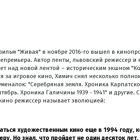
ильм "Живая" в ноябре 2016-го вышел в кинопро
лепремьера. Автор ленты, львовский режиссер и
ает над новой лентой – историческим экшном "К
ся за игровое кино, Химич снял несколько полн
меналок: "Серебряная земля. Хроника Карпатско
нтябрь. Хроника Галичины 1939 - 1941" и другие. 
кино режиссер называет эволюцией:
аться художественным кино еще в 1994 году, 
еру. Но знал, что пройдет не один десяток лет,