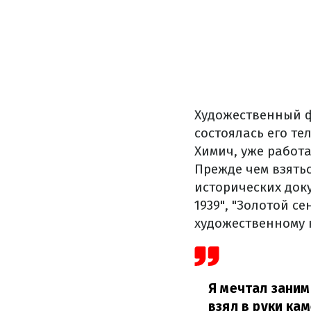
Художественный ф
состоялась его те
Химич, уже работ
Прежде чем взять
исторических доку
1939", "Золотой се
художественному 
Я мечтал заним
взял в руки кам