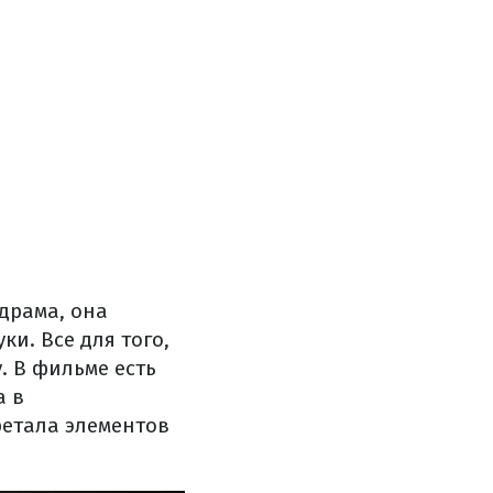
драма, она
и. Все для того,
. В фильме есть
а в
ретала элементов