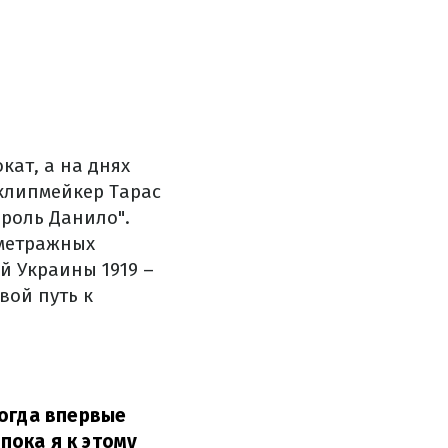
кат, а на днях
 клипмейкер Тарас
ороль Данило".
ометражных
й Украины 1919 –
Свой путь к
когда впервые
 пока я к этому