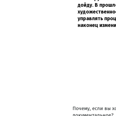
дойду. В прошл
художественное
управлять проц
наконец измени
Почему, если вы х
документальное?