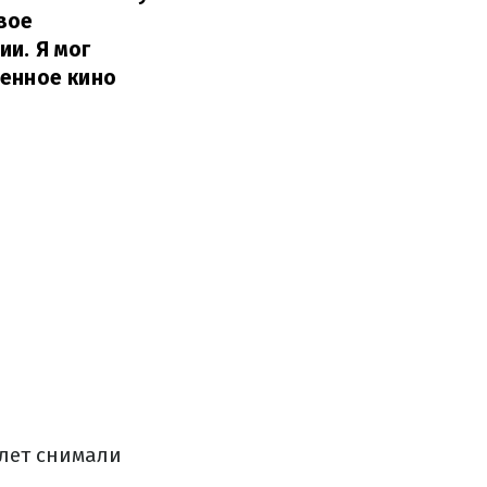
вое
ии. Я мог
венное кино
 лет снимали