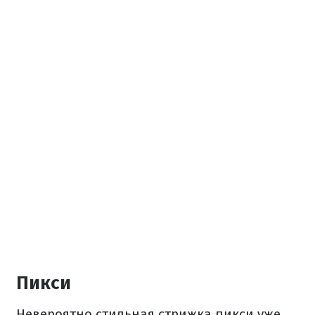
Пикси
Невероятно стильная стрижка пикси уже