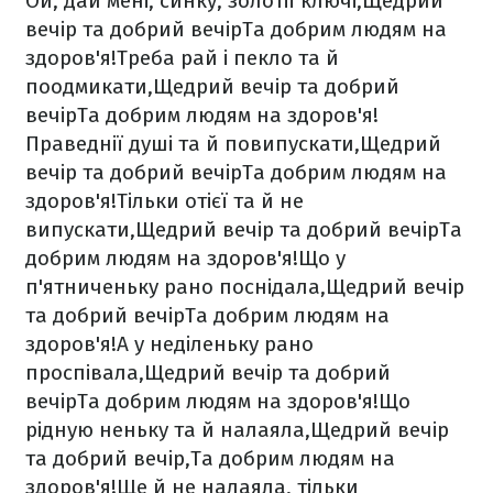
Ой, дай мені, синку, золотії ключі,
Щедрий
вечір та добрий вечір
Та добрим людям на
здоров'я!
Треба рай і пекло та й
поодмикати,
Щедрий вечір та добрий
вечір
Та добрим людям на здоров'я!
Праведнії душі та й повипускати,
Щедрий
вечір та добрий вечір
Та добрим людям на
здоров'я!
Тільки отієї та й не
випускати,
Щедрий вечір та добрий вечір
Та
добрим людям на здоров'я!
Що у
п'ятниченьку рано поснідала,
Щедрий вечір
та добрий вечір
Та добрим людям на
здоров'я!
А у неділеньку рано
проспівала,
Щедрий вечір та добрий
вечір
Та добрим людям на здоров'я!
Що
рідную неньку та й налаяла,
Щедрий вечір
та добрий вечір,
Та добрим людям на
здоров'я!
Ще й не налаяла, тільки