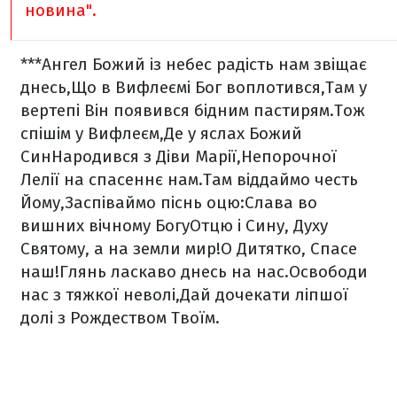
новина".
***
Ангел Божий із небес радість нам звіщає
днесь,
Що в Вифлеємі Бог воплотився,
Там у
вертепі Він появився бідним пастирям.
Тож
спішім у Вифлеєм,
Де у яслах Божий
Син
Народився з Діви Марії,
Непорочної
Лелії на спасеннє нам.
Там віддаймо честь
Йому,
Заспіваймо піснь оцю:
Слава во
вишних вічному Богу
Отцю і Сину, Духу
Святому, а на земли мир!
О Дитятко, Спасе
наш!
Глянь ласкаво днесь на нас.
Освободи
нас з тяжкої неволі,
Дай дочекати ліпшої
долі з Рождеством Твоїм.