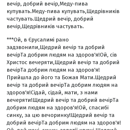
вечір, добрий вечір,
Меду-пива
купувать.
Меду-пива купувать,
Щедрівників
частувать.
Щедрий вечір, добрий
вечір,
Щедрівників частувать.
***
Ой, в Єрусалимі рано
задзвонили,
Щедрий вечір та добрий
вечір
Та добрим людям на здоров'я!
Ой, сів
Христос вечеряти,
Щедрий вечір та добрий
вечір
Та добрим людям на здоров'я!
Прийшла до його та Божая Мати.
Щедрий
вечір та добрий вечір
Та добрим людям на
здоров'я!
Сідай, сідай, мати, з нами
вечеряти!
Щедрий вечір та добрий вечір
Та
добрим людям на здоров'я!
Ой, спасибі
синку, за цю вечоринку!
Щедрий вечір та
добрий вечір
Та добрим людям на здоров'я!