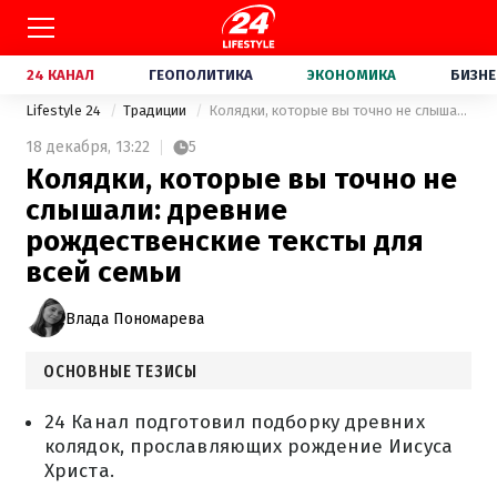
24 КАНАЛ
ГЕОПОЛИТИКА
ЭКОНОМИКА
БИЗНЕ
Lifestyle 24
Традиции
Колядки, которые вы точно не слышали: древние рождественские тексты для всей семьи
18 декабря,
13:22
5
Колядки, которые вы точно не
слышали: древние
рождественские тексты для
всей семьи
Влада Пономарева
ОСНОВНЫЕ ТЕЗИСЫ
24 Канал подготовил подборку древних
колядок, прославляющих рождение Иисуса
Христа.