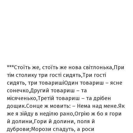
***
Стоїть же, стоїть же нова світлонька,
При
тім столику три гості сидять,
Три гості
сидять, три товариші
Один товариш – ясне
сонечко,
Другий товариш – та
місяченько,
Третій товариш – та дрібен
дощик.
Сонце ж мовить: – Нема над мене.
Як
же я зійду в неділю рано,
Огрію ж бо я гори
й долини,
Гори й долини, поля й
дуброви;
Морози спадуть, а роси