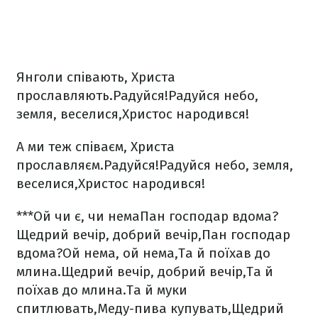
Янголи співають, Христа
прославляють.
Радуйся!
Радуйся небо,
земля, веселися,
Христос народився!
А ми теж співаєм, Христа
прославляєм.
Радуйся!
Радуйся небо, земля,
веселися,
Христос народився!
***
Ой чи є, чи нема
Пан господар вдома?
Щедрий вечір, добрий вечір,
Пан господар
вдома?
Ой нема, ой нема,
Та й поїхав до
млина.
Щедрий вечір, добрий вечір,
Та й
поїхав до млина.
Та й муки
спитлювать,
Меду-пива купувать,
Щедрий