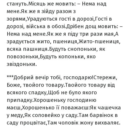
стануть.
Місяць же мовить: – Нема над
мене.
Як же я зійду разом з
зорями,
Урадуються гості в дорозі,
Гості в
дорозі, війська в обозі.
Дрібен дощ мовить: –
Нема над мене.
Як же я піду три рази мая,
А
зрадується жито, пшениця,
Жито-пшениця,
всяка пашниця.
Будуть снопоньки, як
повозоньки,
Будуть копоньки, яко
звіздоньки.
***
Добрий вечір тобі, господарю!
Стережи,
Боже, твойого товару.
Твойого товару від
всякого спадку,
Щоб не було якого
припадку.
Хорошеньку господиню
маєш,
Хорошенько її поважаєш:
Як чашечка
у меду,
Як соловейко у саду.
Там барвінок в
саду процвітає,
Там чоловік жону вихваляє.