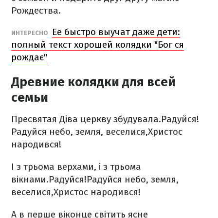
Рождества.
Ее быстро выучат даже дети:
ИНТЕРЕСНО
полный текст хорошей колядки "Бог ся
рождає"
Древние колядки для всей
семьи
Пресвятая Діва церкву збудувала.
Радуйся!
Радуйся небо, земля, веселися,
Христос
народився!
І з трьома верхами, і з трьома
вікнами.
Радуйся!
Радуйся небо, земля,
веселися,
Христос народився!
А в перше віконце світить ясне