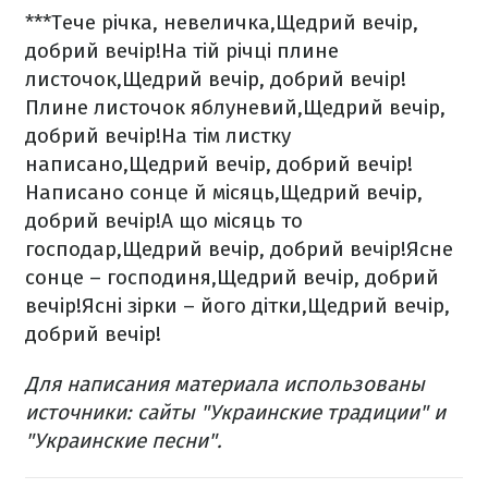
***
Тече річка, невеличка,
Щедрий вечір,
добрий вечір!
На тій річці плине
листочок,
Щедрий вечір, добрий вечір!
Плине листочок яблуневий,
Щедрий вечір,
добрий вечір!
На тім листку
написано,
Щедрий вечір, добрий вечір!
Написано сонце й місяць,
Щедрий вечір,
добрий вечір!
А що місяць то
господар,
Щедрий вечір, добрий вечір!
Ясне
сонце – господиня,
Щедрий вечір, добрий
вечір!
Ясні зірки – його дітки,
Щедрий вечір,
добрий вечір!
Для написания материала использованы
источники: сайты "Украинские традиции" и
"Украинские песни".