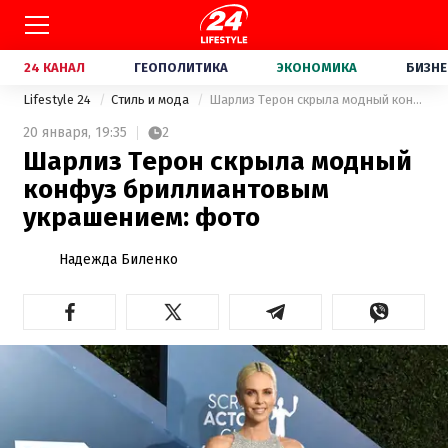
24 КАНАЛ
ГЕОПОЛИТИКА
ЭКОНОМИКА
БИЗНЕ
Lifestyle 24
Стиль и мода
Шарлиз Терон скрыла модный конфуз бриллиантовым украшением: фото
20 января,
19:35
2
Шарлиз Терон скрыла модный
конфуз бриллиантовым
украшением: фото
Надежда Биленко