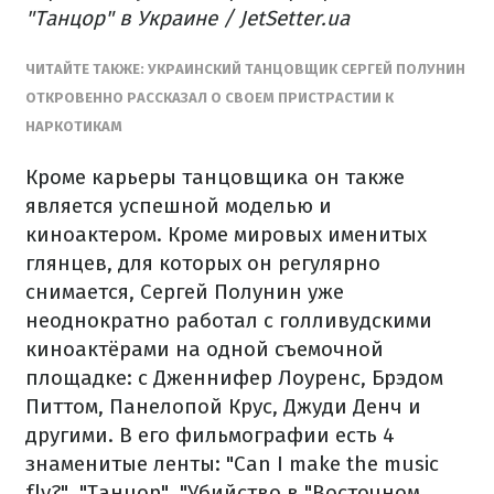
"Танцор" в Украине / JetSetter.ua
ЧИТАЙТЕ ТАКЖЕ: УКРАИНСКИЙ ТАНЦОВЩИК СЕРГЕЙ ПОЛУНИН
ОТКРОВЕННО РАССКАЗАЛ О СВОЕМ ПРИСТРАСТИИ К
НАРКОТИКАМ
Кроме карьеры танцовщика он также
является успешной моделью и
киноактером. Кроме мировых именитых
глянцев, для которых он регулярно
снимается, Сергей Полунин уже
неоднократно работал с голливудскими
киноактёрами на одной съемочной
площадке: с Дженнифер Лоуренс, Брэдом
Питтом, Панелопой Крус, Джуди Денч и
другими. В его фильмографии есть 4
знаменитые ленты: "Can I make the music
fly?", "Танцор", "Убийство в "Восточном