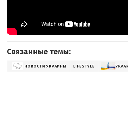
Связанные темы:
НОВОСТИ УКРАИНЫ
LIFESTYLE
УКРАИНА