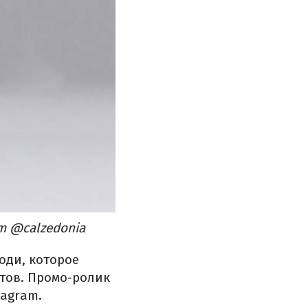
m @calzedonia
оди, которое
тов. Промо-ролик
tagram.