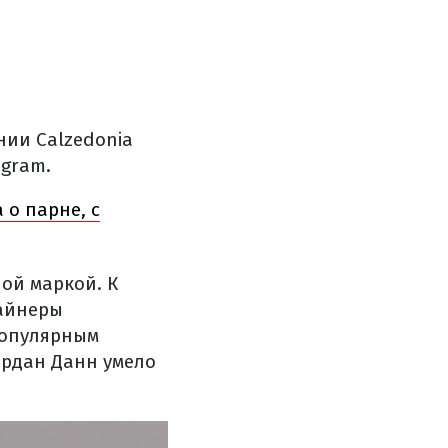
ии Calzedonia
agram.
 о парне, с
ой маркой. К
зайнеры
популярным
ордан Данн умело