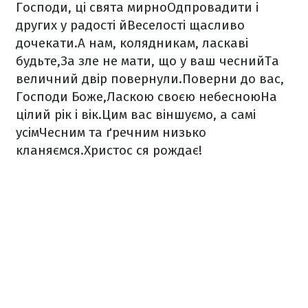
Господи, ці свята мирно
Одпровадити і
других у радості й
Веселості щасливо
дочекати.
А нам, колядникам, ласкаві
будьте,
За зле не мати, що у ваш чесний
Та
величний двір повернули.
Поверни до вас,
Господи Боже,
Ласкою своєю небесною
На
цілий рік і вік.
Цим вас віншуємо, а самі
усім
Чесним та ґречним низько
кланяємся.
Христос ся рождає!