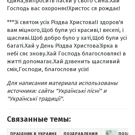
єдина,
Випросить ласки у свого Сина.
Хай
Господь вас охороняє!
Христос ся рождає!
***
Зі святом усіх Різдва Христова!
І здоров'я
вам міцного,
Щоб були усі красиві,
І веселі, і
щасливі.
Щоб добро було у хаті,
Щоб були усі
багаті.
Хай у День Різдва Христова
Зірка в
небі сяє знову.
Хай Господь благословляє
І в
житті допомагає.
Хай дзвенить щасливий
сміх,
Господи, благослови усіх!
Для написания материала использованы
источники: сайты "Українські пісні" и
"Українські традиції".​​
Связанные темы:
ПРАЗДНИК В УКРАИНЕ
ПОЗДРАВЛЕНИЯ
ПОЗДРА