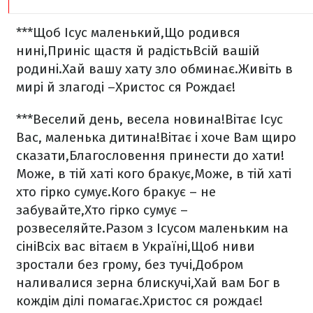
***
Щоб Ісус маленький,
Що родився
нині,
Приніс щастя й радість
Всій вашій
родині.
Хай вашу хату зло обминає.
Живіть в
мирі й злагоді –
Христос ся Рождає!
***
Веселий день, весела новина!
Вітає Ісус
Вас, маленька дитина!
Вітає і хоче Вам щиро
сказати,
Благословення принести до хати!
Може, в тій хаті кого бракує,
Може, в тій хаті
хто гірко сумує.
Кого бракує – не
забувайте,
Хто гірко сумує –
розвеселяйте.
Разом з Ісусом маленьким на
сіні
Всіх вас вітаєм в Україні,
Щоб ниви
зростали без грому, без тучі,
Добром
наливалися зерна блискучі,
Хай вам Бог в
кождім ділі помагає.
Христос ся рождає!