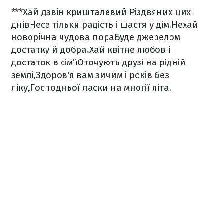
***
Хай дзвін кришталевий Різдвяних цих
днів
Несе тільки радість і щастя у дім.
Нехай
новорічна чудова пора
Буде джерелом
достатку й добра.
Хай квітне любов і
достаток в сім’ї
Оточують друзі на рідній
землі,
Здоров'я вам зичим і років без
ліку,
Господньої ласки на многії літа!