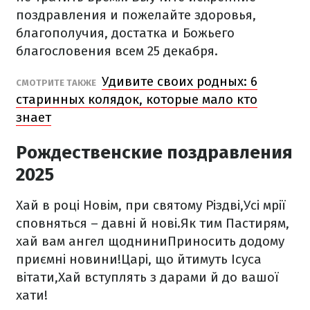
поздравления и пожелайте здоровья,
благополучия, достатка и Божьего
благословения всем 25 декабря.
Удивите своих родных: 6
СМОТРИТЕ ТАКЖЕ
старинных колядок, которые мало кто
знает
Рождественские поздравления
2025
Хай в році Новім, при святому Різдві,
Усі мрії
сповняться – давні й нові.
Як тим Пастирям,
хай вам ангел щоднини
Приносить додому
приємні новини!
Царі, що йтимуть Ісуса
вітати,
Хай вступлять з дарами й до вашої
хати!