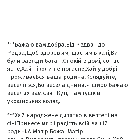
***
Бажаю вам добра,
Від Різдва і до
Різдва,
Щоб здоров'ям, щастям в хаті,
Ви
були завжди багаті.
Спокій в домі, сонце
ясне,
Хай ніколи не погасне,
Хай у добрі
проживає
Вся ваша родина.
Колядуйте,
веселіться,
Бо весела днина.
Я щиро бажаю
веселих вам свят,
Куті, пампушків,
українських коляд.
***
Хай народжене дитятко в вертепі на
сіні
Принесе мир і радість всій вашій
родині.
А Матір Божа, Матір