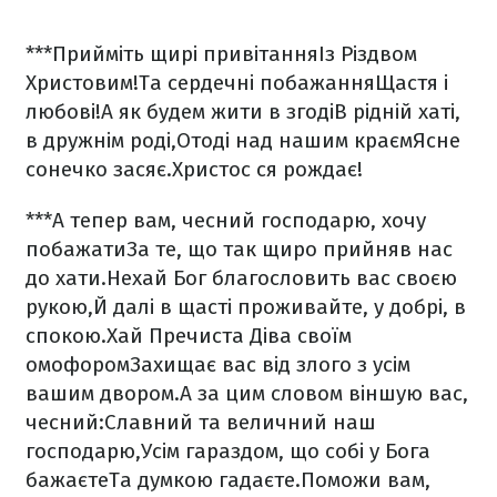
***
Прийміть щирі привітання
Із Різдвом
Христовим!
Та сердечні побажання
Щастя і
любові!
А як будем жити в згоді
В рідній хаті,
в дружнім роді,
Отоді над нашим краєм
Ясне
сонечко засяє.
Христос ся рождає!
***
А тепер вам, чесний господарю, хочу
побажати
За те, що так щиро прийняв нас
до хати.
Нехай Бог благословить вас своєю
рукою,
Й далі в щасті проживайте, у добрі, в
спокою.
Хай Пречиста Діва своїм
омофором
Захищає вас від злого з усім
вашим двором.
А за цим словом віншую вас,
чесний:
Славний та величний наш
господарю,
Усім гараздом, що собі у Бога
бажаєте
Та думкою гадаєте.
Поможи вам,