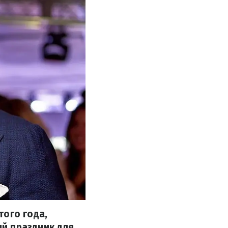
того года,
й праздник для