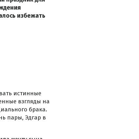
ождения
алось избежать
овать истинные
венные взгляды на
циального брака.
ь пары, Эдгар в