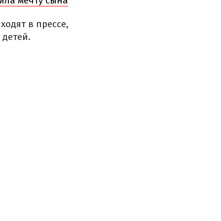
ила мечту сына
ходят в прессе,
 детей.