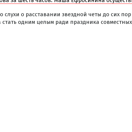
ова за шесть часов: Маша Ефросинина осуществ
то слухи о расставании звездной четы до сих пор 
 стать одним целым ради праздника совместных