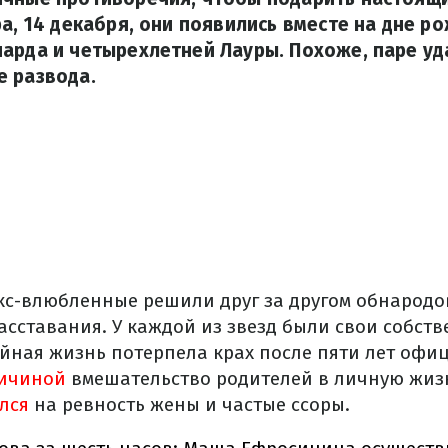
ра, 14 декабря, они появились вместе на дне р
арда и четырехлетней Лауры. Похоже, паре уд
е развода.
экс-влюбленные решили друг за другом обнарод
асставания. У каждой из звезд были свои собст
ейная жизнь потерпела крах после пяти лет офи
ичиной
вмешательство родителей в личную жизн
ался
на ревность жены и частые ссоры.