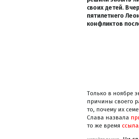
своих детей. Вче
пятилетнего Леон
конфликтов посл
Только в ноябре 
причины своего р
то, почему их сем
Слава назвала
пр
то же время
ссыл