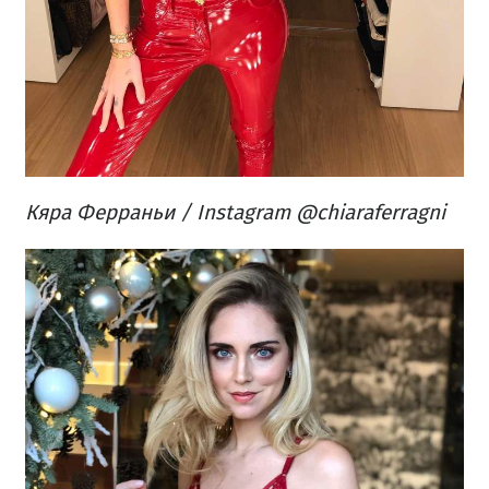
Кяра Ферраньи / Instagram @chiaraferragni