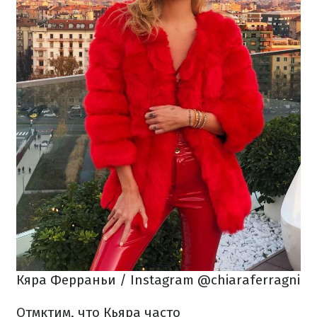
Кяра Ферраньи / Instagram @chiaraferragni
Отмктим, что Кьяра часто