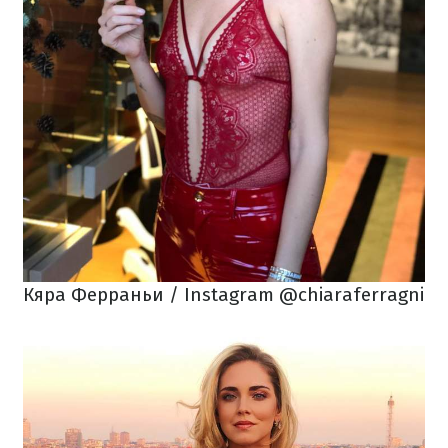
Кяра Ферраньи / Instagram @chiaraferragni