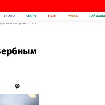
ПРАВО
СПОРТ
FIGHT
УЧЕБА
ЛАЙФХАК
ресеньем в прозе и стихах
 Вербным