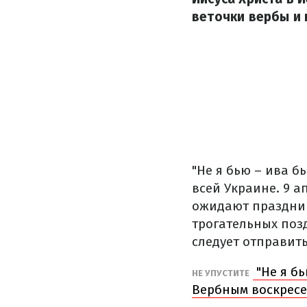
веточки вербы и 
"Не я бью – ива б
всей Украине. 9 
ожидают праздник
трогательных позд
следует отправить
"Не я бь
НЕ УПУСТИТЕ
Вербным воскрес