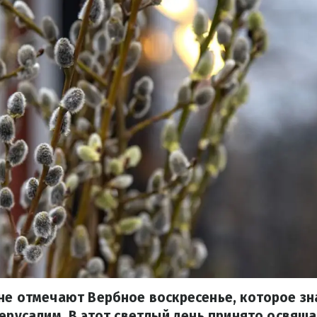
не отмечают Вербное воскресенье, которое зн
Иерусалим. В этот светлый день принято освяща