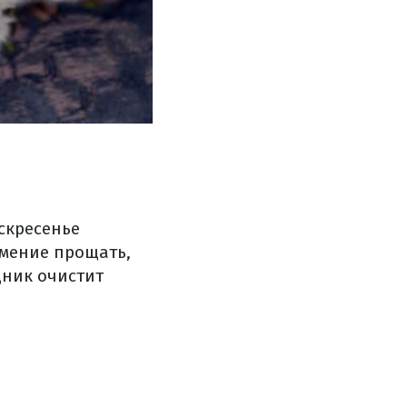
скресенье
умение прощать,
дник очистит