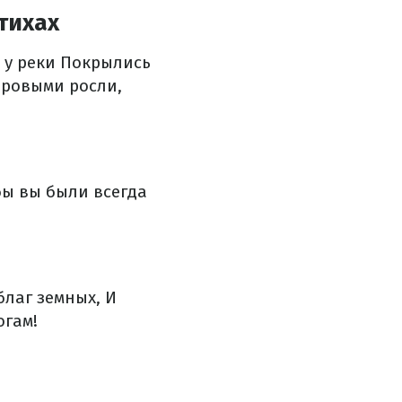
тихах
 у реки
Покрылись
ровыми росли,
ы вы были всегда
благ земных,
И
огам!