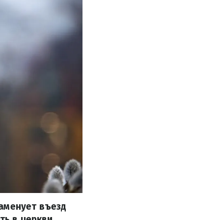
аменует въезд
ть в церкви