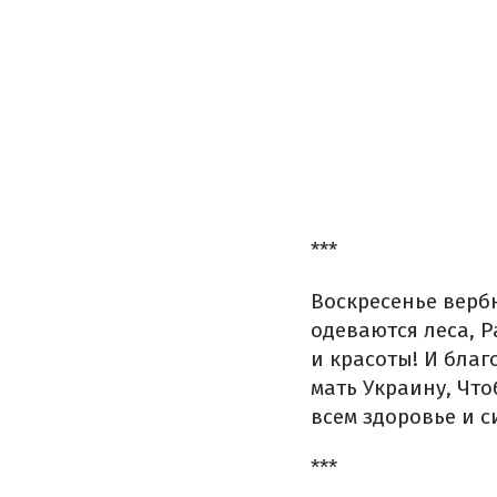
***
Воскресенье вербн
одеваются леса,
Ра
и красоты!
И благо
мать Украину,
Чтоб
всем здоровье и с
***