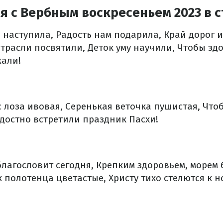
 с Вербным воскресеньем 2023 в с
 наступила,
Радость нам подарила,
Край дорог и
трасли посвятили,
Деток уму научили,
Чтобы здо
жали!
с лоза ивовая,
Серенькая веточка пушистая,
Чтоб
достно встретили праздник Пасхи!
благословит сегодня,
Крепким здоровьем, морем 
к полотенца цветастые,
Христу тихо стелются к н