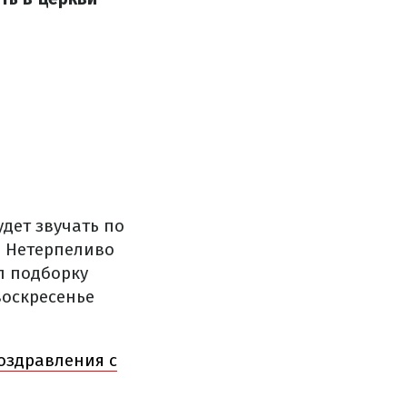
удет звучать по
. Нетерпеливо
л подборку
воскресенье
поздравления с