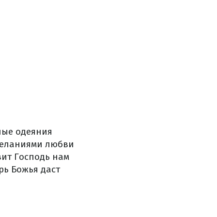
ные одеяния
еланиями любви
ит Господь нам
ь Божья даст