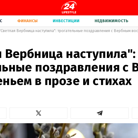
С
ФИНАНСЫ
ИНВЕСТИЦИИ
НЕДВИЖИМОСТЬ
"Светлая Вербница наступила": трогательные поздравления с Вербным воск
 Вербница наступила":
льные поздравления с
ньем в прозе и стихах