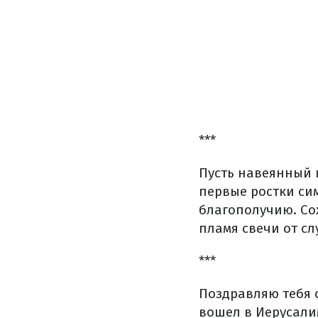
***
Пусть навеянный 
первые ростки си
благополучию. Сох
пламя свечи от сл
***
Поздравляю тебя 
вошел в Иерусалим