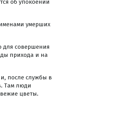
тся об упокоении
 именами умерших
но для совершения
жды прихода и на
и, после службы в
. Там люди
свежие цветы.