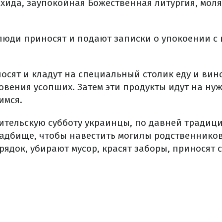
хида, заупокойная Божественная литургия, моля
люди приносят и подают записки о упокоении с
носят и кладут на специальный столик еду и ви
овения усопших. Затем эти продукты идут на ну
имся.
ительскую субботу украинцы, по давней традици
ладбище, чтобы навестить могилы родственников
рядок, убирают мусор, красят заборы, приносят 