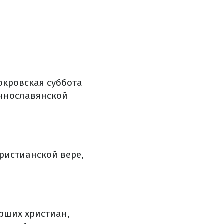
окровская суббота
очнославянской
христианской вере,
рших христиан,