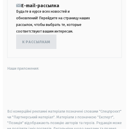
E-mail-рассылка
Будьте в курсе всех новостей и
обновлений! Перейдите на страницу наших
рассылок, чтобы выбрать те, которые
соответствуют вашим интересам.
К РАССЫЛКАМ
Наши приложения:
android
apple
smart tv
samsung smart tv
Всі комерційні рекламні матеріали позначені словами "Спецпроєкт"
чи "Партнерський матеріал". Матеріали з позначкою "Експерт",
"Позиція" відображають позицію авторів та героїв. Редакція може
не поділяти їхніх поглядів. Детальніше щодо реклами та правил