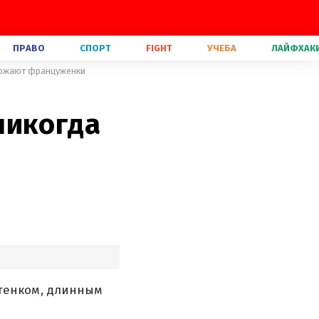
ПРАВО
СПОРТ
FIGHT
УЧЕБА
ЛАЙФХАК
обожают француженки
никогда
тенком, длинным