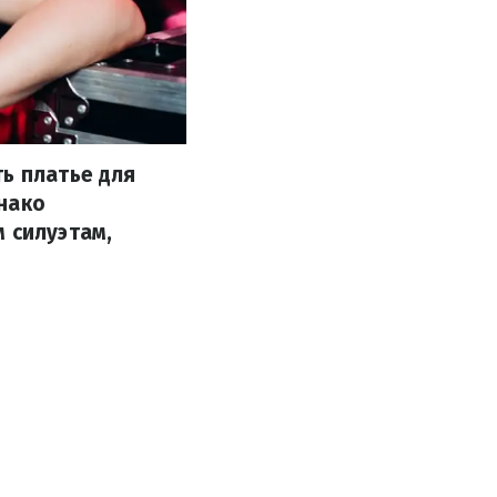
ь платье для
нако
 силуэтам,