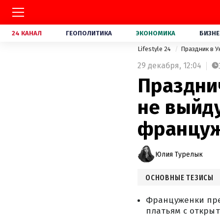
24 КАНАЛ
ГЕОПОЛИТИКА
ЭКОНОМИКА
БИЗНЕ
Lifestyle 24
Праздник в 
29 декабря,
12:04
Праздни
не выйд
францу
Юлия Турелык
ОСНОВНЫЕ ТЕЗИСЫ
Француженки пре
платьям с откры