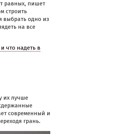
ет равных, пишет
м строить
м выбрать одно из
лядеть на все
и что надеть в
у их лучше
 сдержанные
ает современный и
ереходя грань.