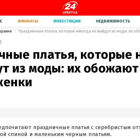
С
ФИНАНСЫ
ИНВЕСТИЦИИ
НЕДВИЖИМОСТЬ
Украине
Праздничные платья, которые никогда не выйдут из моды: их 
3
чные платья, которые 
ут из моды: их обожают
женки
дпочитают праздничные платья с серебристым от
той спиной и маленьким черным платьям.