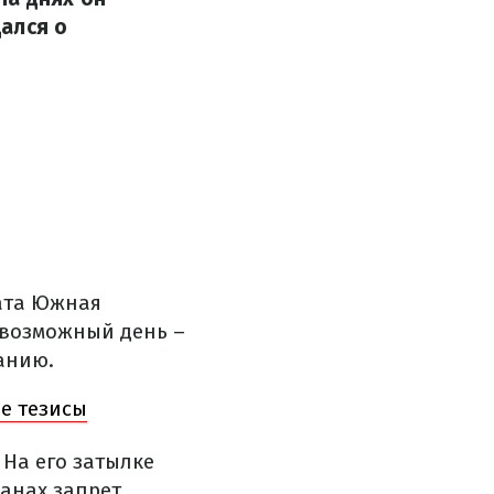
ался о
тата Южная
 возможный день –
анию.
е тезисы
 На его затылке
ланах запрет