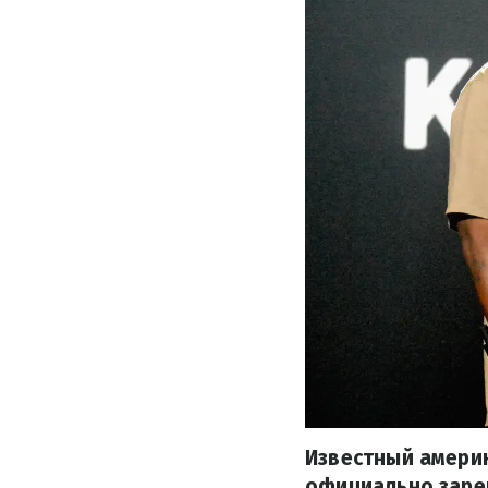
Известный америк
официально зарег