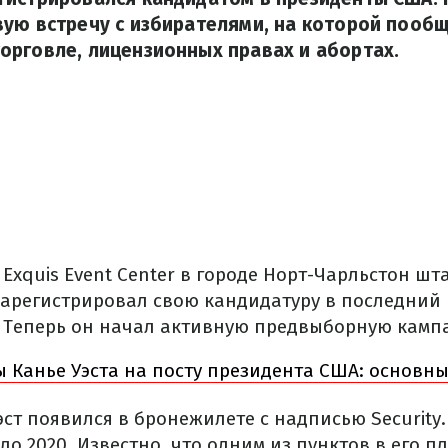
ую встречу с избирателями, на которой пообщ
орговле, лицензионных правах и абортах.
Exquis Event Center в городе Норт-Чарльстон ш
зарегистрировал свою кандидатуру в последний
а. Теперь он начал активную предвыборную камп
 Канье Уэста на посту президента США: основны
ст появился в бронежилете с надписью Security.
о 2020. Известно, что одним из пунктов в его п