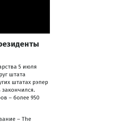
президенты
арства 5 июля
руг штата
угих штатах рэпер
в закончился.
ов – более 950
вание – The