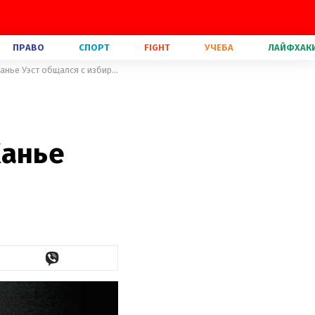
ПРАВО
СПОРТ
FIGHT
УЧЕБА
ЛАЙФХАК
Первая встреча с публикой как кандидата в президенты США: Канье Уэст общался с избирателями
Канье