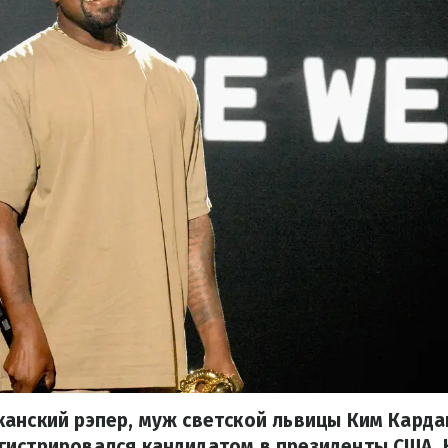
анский рэпер, муж светской львицы Ким Карда
истрировался кандидатом в президенты США. 