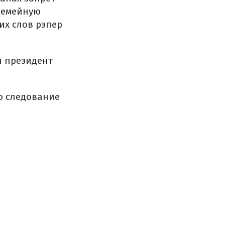
 семейную
их слов рэпер
й президент
то следование