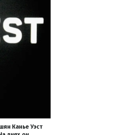
шян Канье Уэст
На днях он