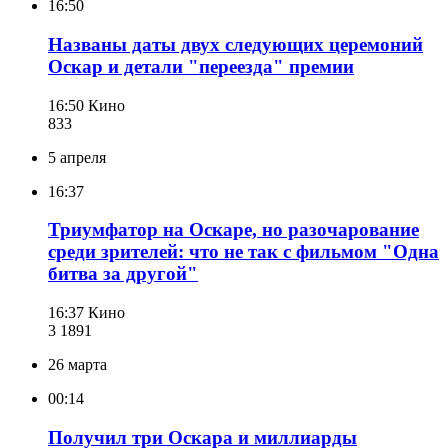
16:50
Названы даты двух следующих церемоний
Оскар и детали "переезда" премии
16:50
Кино
83
3
5 апреля
16:37
Триумфатор на Оскаре, но разочарование
среди зрителей: что не так с фильмом "Одна
битва за другой"
16:37
Кино
3 189
1
26 марта
00:14
Получил три Оскара и миллиарды