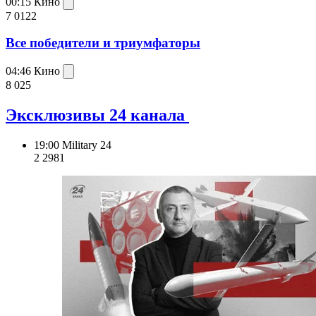
00:15
Кино
7 012
2
Все победители и триумфаторы
04:46
Кино
8 025
Эксклюзивы 24 канала
19:00
Military 24
2 298
1