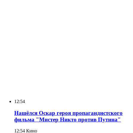
12:54
Нашёлся Оскар героя пропагандистского
фильма "Мистер Никто против Путина"
12:54
Кино