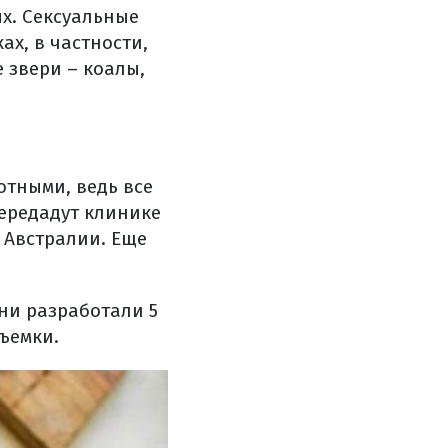
х. Сексуальные
х, в частности,
е звери – коалы,
отными, ведь все
передадут клинике
 Австралии. Еще
ни разработали 5
ъемки.