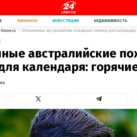
С
ФИНАНСЫ
ИНВЕСТИЦИИ
НЕДВИЖИМОСТЬ
-бизнеса
Обнаженные австралийские пожарные снялись для календаря:
2
ные австралийские п
для календаря: горячи
нко