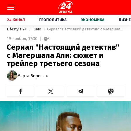
24 КАНАЛ
ГЕОПОЛИТИКА
ЭКОНОМИКА
БИЗНЕ
Lifestyle 24
Кино
Сериал "Настоящий детектив" с Магершала Али: сюжет и трейлер третьего сезона
19 ноября,
17:30
3
Сериал "Настоящий детектив"
с Магершала Али: сюжет и
трейлер третьего сезона
Марта Вересюк