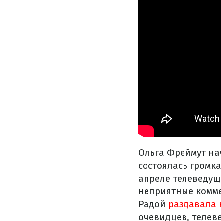
Ольга Фреймут нач
состоялась громка
апреле телеведущ
неприятные комме
Радой
раздавала 
очевидцев, телев