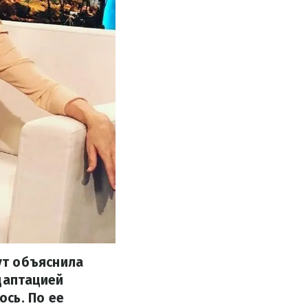
ут объяснила
даптацией
сь. По ее