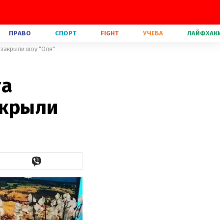
ПРАВО
СПОРТ
FIGHT
УЧЕБА
ЛАЙФХАК
 закрыли шоу "Оля"
га
акрыли