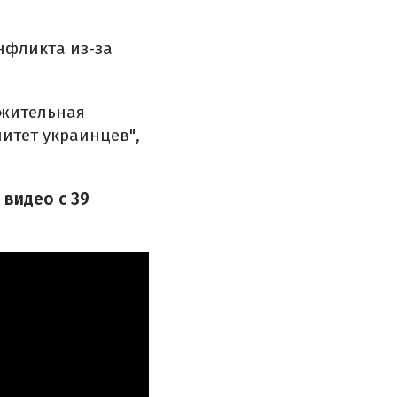
нфликта из-за
ожительная
итет украинцев",
 видео с 39