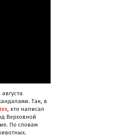
 августа
андалами. Так, в
тех
, кто написал
под Верховной
ие. По словам
животных.