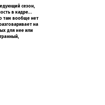
ледующий сезон,
сть в кадре...
то там вообще нет
 разговаривает на
ых для нее или
транный,