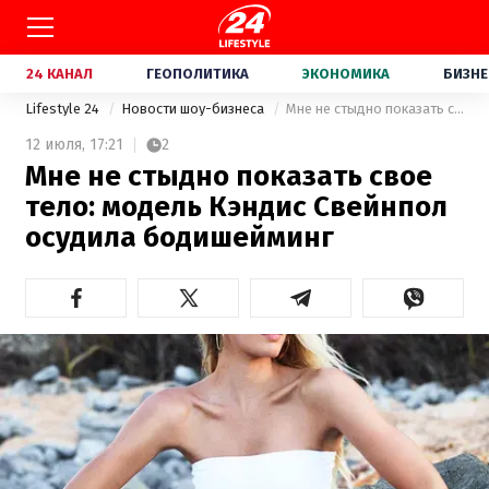
24 КАНАЛ
ГЕОПОЛИТИКА
ЭКОНОМИКА
БИЗНЕ
Lifestyle 24
Новости шоу-бизнеса
Мне не стыдно показать свое тело: модель Кэндис Свейнпол осудила бодишейминг
12 июля,
17:21
2
Мне не стыдно показать свое
тело: модель Кэндис Свейнпол
осудила бодишейминг