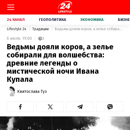
24 КАНАЛ
ГЕОПОЛИТИКА
ЭКОНОМИКА
БИЗНЕ
Lifestyle 24
Традиции
Ведьмы дояли коров, а зелье собирали для волшебства: древние легенды о мистической ночи Ивана Купала
6 июля,
19:00
3
Ведьмы дояли коров, а зелье
собирали для волшебства:
древние легенды о
мистической ночи Ивана
Купала
Квитослава Туз