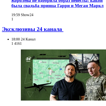
Королева не одобрила образ невесты: какой
была свадьба принца Гарри и Меган Маркл
19:59
Show24
1
Эксклюзивы 24 канала
18:00
24 Канал
1 416
1