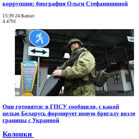
коррупции: биография Ольги Стефанишиной
15:39
24 Канал
4 479
1
Они готовятся: в ГПСУ сообщили, с какой
целью Беларусь формирует новую бригаду возле
границы с Украиной
Колонки