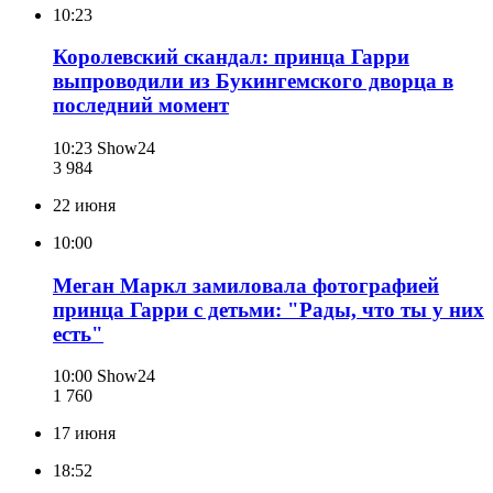
10:23
Королевский скандал: принца Гарри
выпроводили из Букингемского дворца в
последний момент
10:23
Show24
3 984
22 июня
10:00
Меган Маркл замиловала фотографией
принца Гарри с детьми: "Рады, что ты у них
есть"
10:00
Show24
1 760
17 июня
18:52