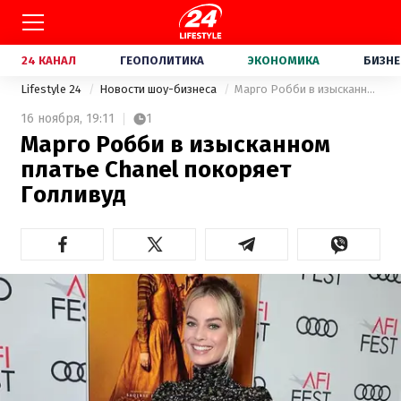
24 КАНАЛ
ГЕОПОЛИТИКА
ЭКОНОМИКА
БИЗНЕ
Lifestyle 24
Новости шоу-бизнеса
Марго Робби в изысканном платье Chanel покоряет Голливуд
16 ноября,
19:11
1
Марго Робби в изысканном
платье Chanel покоряет
Голливуд