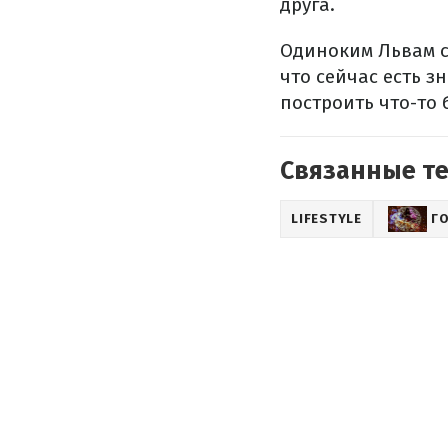
друга.
Одиноким Львам с
что сейчас есть з
построить что-то 
Связанные т
LIFESTYLE
Г