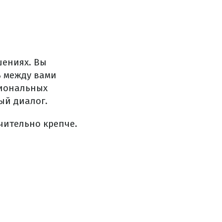
шениях. Вы
ь между вами
циональных
ый диалог.
чительно крепче.