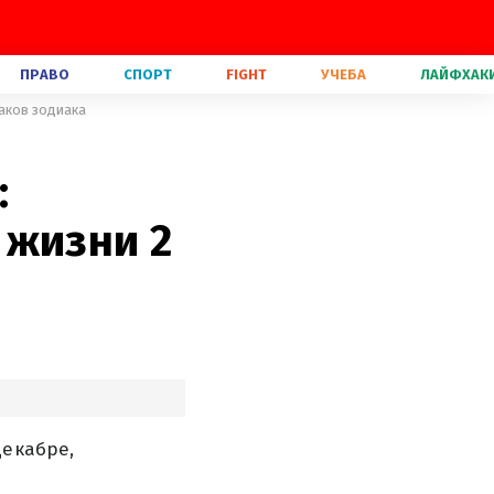
ПРАВО
СПОРТ
FIGHT
УЧЕБА
ЛАЙФХАК
аков зодиака
:
 жизни 2
декабре,