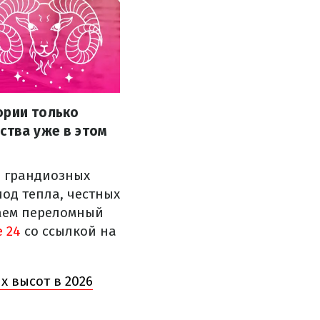
ории только
ства уже в этом
о грандиозных
иод тепла, честных
даем переломный
e 24
со ссылкой на
х высот в 2026