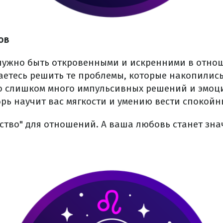
ов
нужно быть откровенными и искренними в отно
аетесь решить те проблемы, которые накопилис
ло слишком много импульсивных решений и эмо
брь научит вас мягкости и умению вести спокойн
рство" для отношений. А ваша любовь станет зна