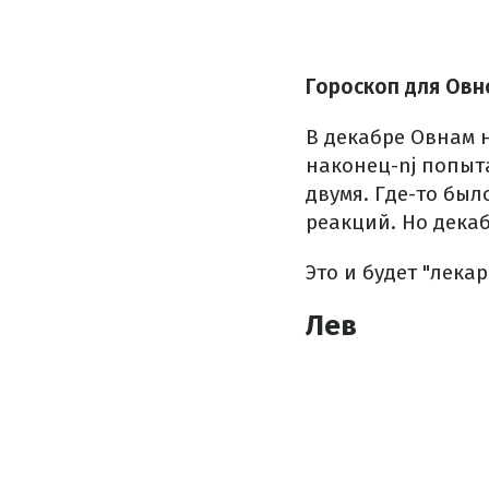
Гороскоп для Овн
В декабре Овнам 
наконец-nj попыт
двумя. Где-то бы
реакций. Но дека
Это и будет "лека
Лев