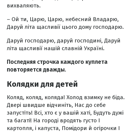
вихваляють.
– Ой ти, Царю, Царю, небесний Владарю,
Даруй літа щасливії цього дому господарю.
Даруй господарю, даруй господині,
Даруй
літа щасливії нашій славній Україні.
Последняя строчка каждого куплета
повторяется дважды.
Колядки для детей
Коляд, коляд, коляда!
Холод взимку не біда.
Двері швидше відчиніть,
Нас до себе
запустіть!
Всі, хто є у вашій хаті,
Будуть дужі
та багаті!
На городі вродять густо
І
картопля, і капуста,
Помідори й огірочки
І