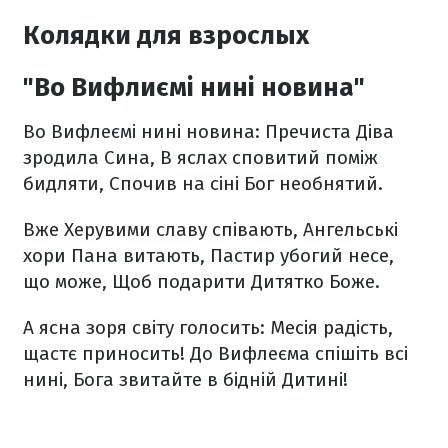
Колядки для взрослых
"Во Вифлиємі нині новина"
Во Вифлеємі нині новина:
Пречиста Діва
зродила Сина,
В яслах сповитий поміж
бидляти,
Спочив на сіні Бог необнятий.
Вже Херувими славу співають,
Ангельські
хори Пана витають,
Пастир убогий несе,
що може,
Щоб подарити Дитятко Боже.
А ясна зоря світу голосить:
Месія радість,
щастє приносить!
До Вифлеєма спішіть всі
нині,
Бога звитайте в бідній Дитині!