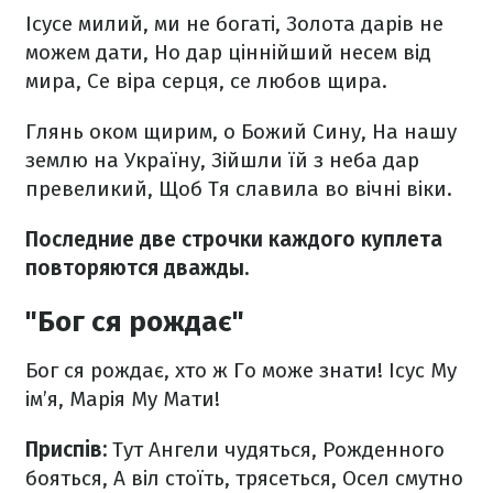
Ісусе милий, ми не богаті,
Золота дарів не
можем дати,
Но дар ціннійший несем від
мира,
Се віра серця, се любов щира.
Глянь оком щирим, о Божий Сину,
На нашу
землю на Україну,
Зійшли їй з неба дар
превеликий,
Щоб Тя славила во вічні віки.
Последние две строчки каждого куплета
повторяются дважды.
"Бог ся рождає"
Бог ся рождає, хто ж Го може знати!
Ісус Му
ім’я, Марія Му Мати!
Приспів:
Тут Ангели чудяться,
Рожденного
бояться,
А віл стоїть, трясеться,
Осел смутно