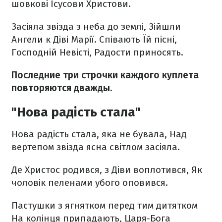
шовкові
Ісусови Христови.
Засіяла звізда з неба до землі,
Зійшли
Ангели к Діві Марії.
Співають Їй пісні,
Господній Невісті,
Радости приносять.
Последние три строчки каждого куплета
повторяются дважды.
"Нова радість стала"
Нова радість стала, яка не бувала,
Над
вертепом звізда ясна світлом засіяла.
Де Христос родився, з Діви воплотився,
Як
чоловік пеленами убого оповився.
Пастушки з ягнятком перед тим дитятком
На колінця припадають, Царя-Бога