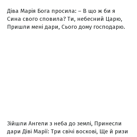
Діва Марія Бога просила:
– В що ж би я
Сина свого сповила?
Ти, небесний Царю,
Пришли мені дари,
Сього дому господарю.
Зійшли Ангели з неба до землі,
Принесли
дари Діві Марії:
Три свічі воскові,
Ще й ризи