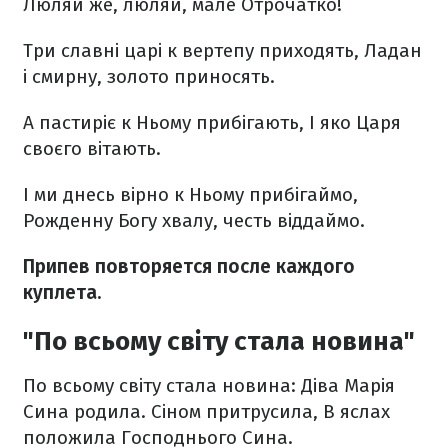
Люляй же, люляй, мале Отрочатко!
Три славні царі к вертепу приходять,
Ладан
і смирну, золото приносять.
А пастиріє к Ньому прибігають,
І яко Царя
своєго вітають.
І ми днесь вірно к Ньому прибігаймо,
Рожденну Богу хвалу, честь віддаймо.
Припев повторяется после каждого
куплета.
"По всьому світу стала новина"
По всьому світу стала новина:
Діва Марія
Сина родила.
Сіном притрусила,
В яслах
положила
Господнього Сина.