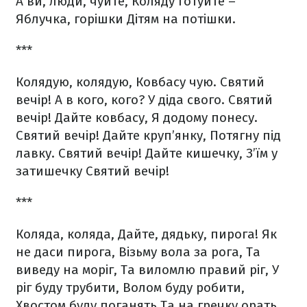
А ви, люди, чуйте,
Коляду готуйте –
Яблучка, горішки
Дітям на потішки.
***
Колядую, колядую,
Ковбасу чую.
Святий
вечір!
А в кого, кого?
У діда свого.
Святий
вечір!
Дайте ковбасу,
Я додому понесу.
Святий вечір!
Дайте круп’янку,
Потягну під
лавку.
Святий вечір!
Дайте кишечку,
З’їм у
затишечку
Святий вечір!
***
Коляда, коляда,
Дайте, дядьку, пирога!
Як
не даси пирога,
Візьму вола за рога,
Та
виведу на моріг,
Та виломлю правий ріг,
У
ріг буду трубити,
Волом буду робити,
Хвостом буду поганять
Та на гречку орать.