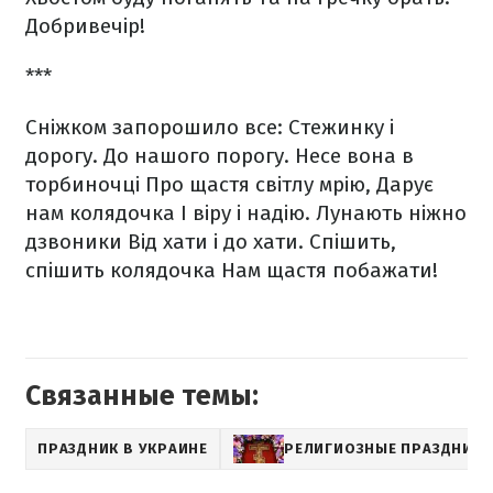
Добривечір!
***
Сніжком запорошило все:
Стежинку і
дорогу.
До нашого порогу.
Несе вона в
торбиночці
Про щастя світлу мрію,
Дарує
нам колядочка
І віру і надію.
Лунають ніжно
дзвоники
Від хати і до хати.
Спішить,
спішить колядочка
Нам щастя побажати!
Связанные темы:
ПРАЗДНИК В УКРАИНЕ
РЕЛИГИОЗНЫЕ ПРАЗДНИК