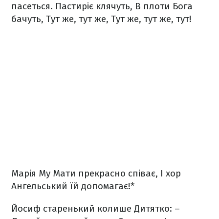
пасеться.
Пастиріє клячуть,
В плоти Бога
бачуть,
Тут же, тут же,
Тут же, тут же, тут!
Марія Му Мати прекрасно співає,
І хор
Ангельський їй допомагає!*
Йосиф старенький колише Дитятко:
–