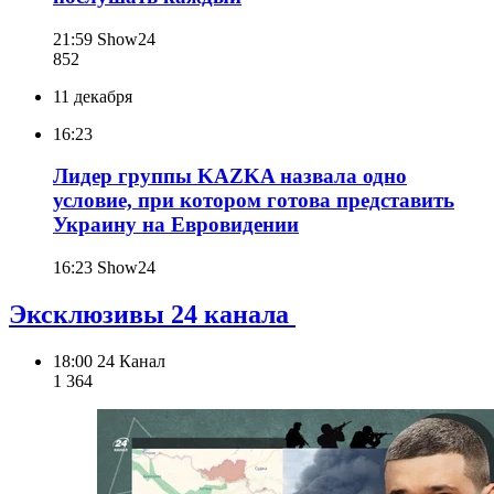
21:59
Show24
852
11 декабря
16:23
Лидер группы KAZKA назвала одно
условие, при котором готова представить
Украину на Евровидении
16:23
Show24
Эксклюзивы 24 канала
18:00
24 Канал
1 364