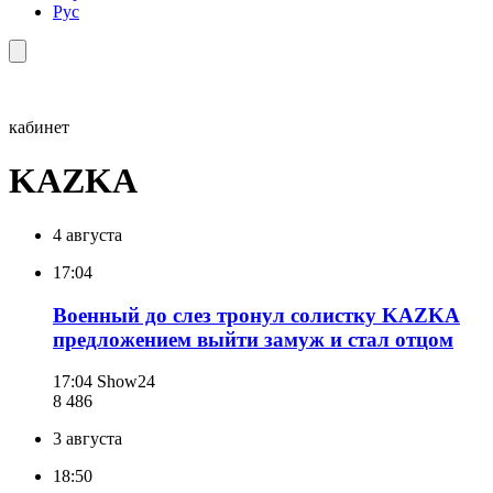
Рус
кабинет
KAZKA
4 августа
17:04
Военный до слез тронул солистку KAZKA
предложением выйти замуж и стал отцом
17:04
Show24
8 486
3 августа
18:50