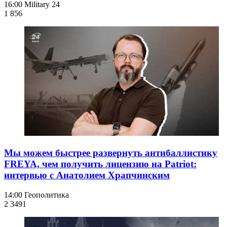
16:00
Military 24
1 856
Мы можем быстрее развернуть антибаллистику
FREYA, чем получить лицензию на Patriot:
интервью с Анатолием Храпчинским
14:00
Геополитика
2 349
1