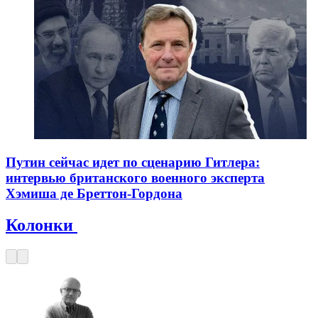
Путин сейчас идет по сценарию Гитлера:
интервью британского военного эксперта
Хэмиша де Бреттон-Гордона
Колонки