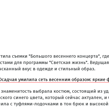
тила съемки "Большого весеннего концерта", гд
стами для программы "Светская жизнь". Ведущая
ысканный вкус в одежде и стильный образ.
Осадчая умилила сеть весенним образом: яркие 
я знаменитость выбрала костюм, состоящий из у
кого синего цвета, который сейчас актуален, и
нила с туфлями-лодочками в тон брюк и высоко