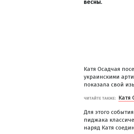
весны.
Катя Осадчая посе
украинскими арти
показала свой из
Катя 
ЧИТАЙТЕ ТАКЖЕ:
Для этого событи
пиджака классичес
наряд Катя соеди