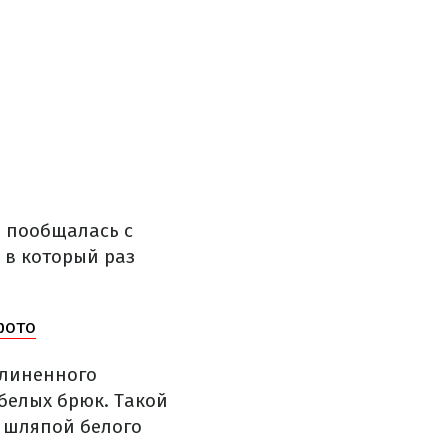
е пообщалась с
 в который раз
фото
длиненного
 белых брюк. Такой
й шляпой белого