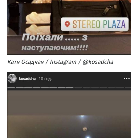
Катя Осадчая / Instagram / @kosadcha