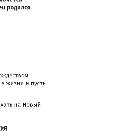
ец родился.
Рождеством
в жизни и пусть
ыхать на Новый
ря