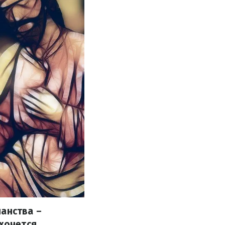
ианства –
 хочется