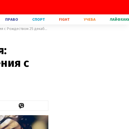
ПРАВО
СПОРТ
FIGHT
УЧЕБА
ЛАЙФХАК
Желаем Божьего благословения: искренние картинки-поздравления с Рождеством 25 декабря
я:
ния с