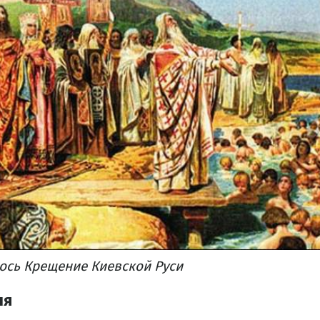
лось Крещение Киевской Руси
ля