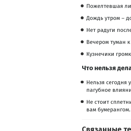
Пожелтевшая ли
Дождь утром – д
Нет радуги посл
Вечером туман к
Кузнечики громк
Что нельзя дел
Нельзя сегодня 
пагубное влияни
Не стоит сплетн
вам бумерангом.
Связанные т