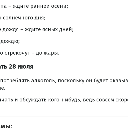
па – ждите ранней осени;
о солнечного дня;
е дождя – ждите ясных дней;
 дождю;
о стрекочут – до жары.
ать 28 июля
употреблять алкоголь, поскольку он будет оказыв
е.
ичать и обсуждать кого-нибудь, ведь совсем скор
емы: