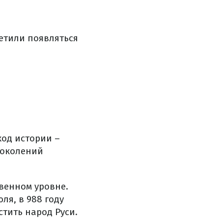
етили появляться
ход истории –
поколений
твенном уровне.
ля, в 988 году
стить народ Руси.