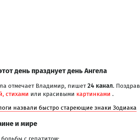
этот день празднует день Ангела
ела отмечает Владимир, пишет
24 канал
. Поздрав
й, стихами
или красивыми
картинками
.
логи назвали быстро стареющие знаки Зодиака
аине и мире
борьбы с гепатитом;