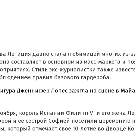
ва Летиция давно стала любимицей многих из-з
она составляет в основном из масс-маркета и по
приятиях. Стиль экс-журналистки также извест
облюдением правил базового гардероба.
игура Дженнифер Лопес зажгла на сцене в Майа
ноября, король Испании Филипп VI и его жена Л
рой и ее сестрой Софией посетили церемонию 
, который отмечает свое 10-летие во Дворце Ко