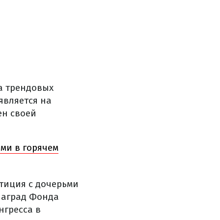
а трендовых
является на
ен своей
ми в горячем
етиция с дочерьми
наград Фонда
нгресса в