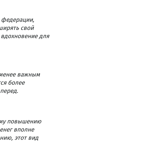
 федерации,
ширять свой
 вдохновение для
 менее важным
ся более
перед.
ому повышению
денег вполне
нию, этот вид