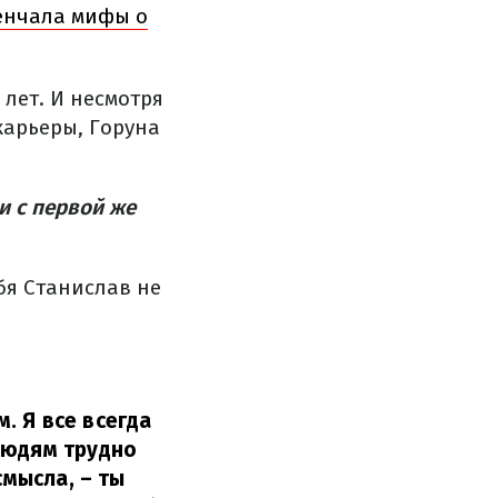
венчала мифы о
 лет. И несмотря
карьеры, Горуна
и с первой же
ебя Станислав не
. Я все всегда
Людям трудно
смысла, – ты