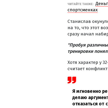
Деньг
ЧИТАЙТЕ ТАКЖЕ:
спортсменках
Станислав окунулс
на то, что этот в
сразу начал наби
"Пробуя различные
тренировки понял:
Хотя характер у 3
считает конфликт
Я мгновенно ре
делаю аргумент
отказаться от с