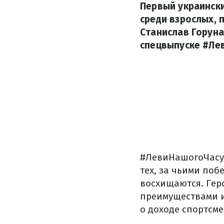
Первый украински
среди взрослых, 
Станислав Горуна
спецвыпуске #Ле
#ЛевиНашогоЧасу 
тех, за чьими по
восхищаются. Гер
преимуществами и
о доходе спортсм