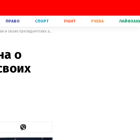
ПРАВО
СПОРТ
FIGHT
УЧЕБА
ЛАЙФХАК
"Я никогда не извиняюсь": Горуна о заработках на спорте, любви и своих президентских амбициях
на о
своих