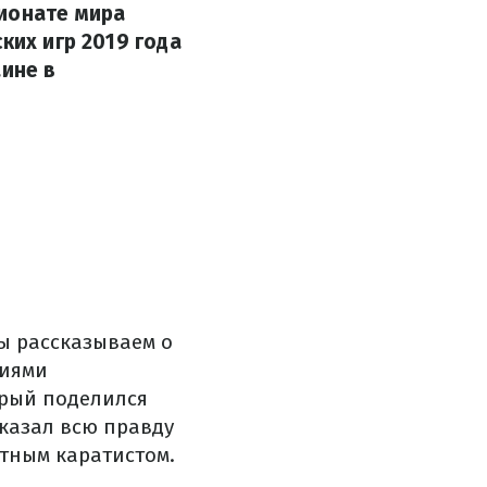
пионате мира
ких игр 2019 года
аине в
мы рассказываем о
ниями
орый поделился
казал всю правду
стным каратистом.