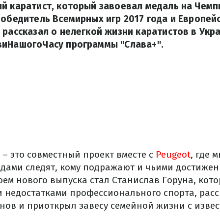
й каратист, который завоевал медаль на Чем
победитель Всемирных игр 2017 года и Европейс
 рассказал о нелегкой жизни каратистов в Укр
виНашогоЧасу программы "Слава+".
– это совместный проект вместе с
Peugeot
, где 
бедами следят, кому подражают и чьими достиже
оем нового выпуска стал Станислав Горуна, кот
 недостатками профессионального спорта, расс
енов и приоткрыл завесу семейной жизни с изве