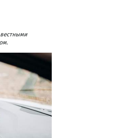
звестными
ом.