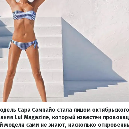
одель Сара Сампайо стала лицом октябрьског
ания Lui Magazine, который известен провок
й модели сами не знают, насколько откровенн