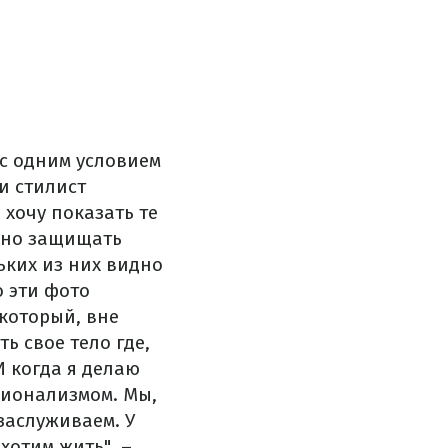
 с одним условием
и стилист
 хочу показать те
янно защищать
ьких из них видно
о эти фото
 который, вне
ь свое тело где,
И когда я делаю
сионализмом. Мы,
заслуживаем. У
хотим жить", –