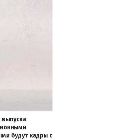
о выпуска
ационными
ыми будут кадры с