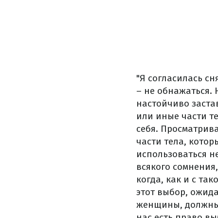
"Я согласилась сн
– не обнажаться. 
настойчиво застав
или иные части т
себя. Просматрива
части тела, котор
использоваться не
всякого сомнения,
когда, как и с так
этот выбор, ожид
женщины, должны 
нас есть право вы