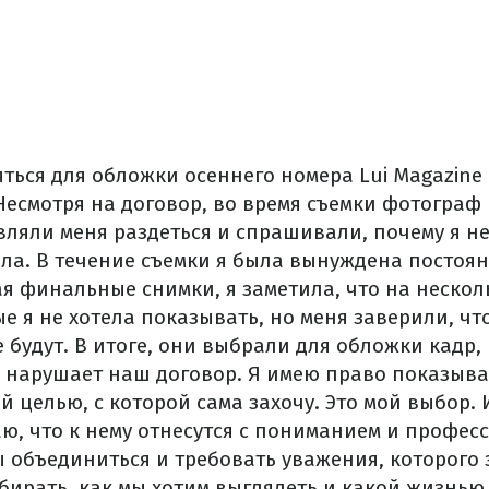
яться для обложки осеннего номера Lui Magazine
Несмотря на договор, во время съемки фотограф 
ляли меня раздеться и спрашивали, почему я не
ела. В течение съемки я была вынуждена посто
я финальные снимки, я заметила, что на нескол
ые я не хотела показывать, но меня заверили, чт
 будут. В итоге, они выбрали для обложки кадр,
 нарушает наш договор. Я имею право показыват
ой целью, с которой сама захочу. Это мой выбор. 
аю, что к нему отнесутся с пониманием и профес
объединиться и требовать уважения, которого 
бирать, как мы хотим выглядеть и какой жизнью 