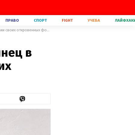
ПРАВО
СПОРТ
FIGHT
УЧЕБА
ЛАЙФХАК
Известная модель обвинила глянец в незаконном использовании своих откровенных фото
янец в
их