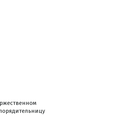
оржественном
спорядительницу