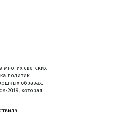
а многих светских
ика политик
скошных образах.
ds-2019, которая
ествила