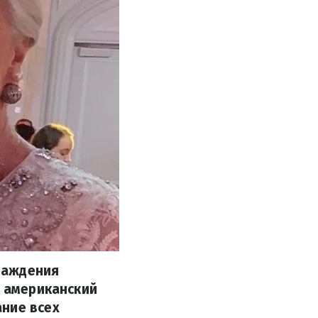
раждения
и американский
ание всех