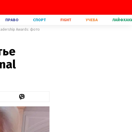
ПРАВО
СПОРТ
FIGHT
УЧЕБА
ЛАЙФХАК
eadership Awards: фото
тье
nal