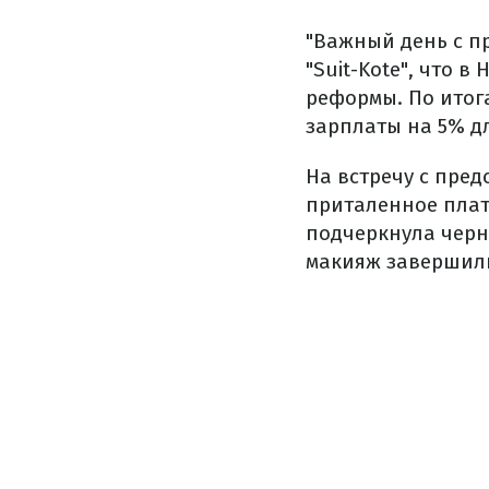
"Важный день с п
"Suit-Kote", что 
реформы. По итог
зарплаты на 5% дл
На встречу с пре
приталенное плать
подчеркнула черн
макияж завершили