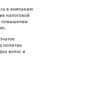
ись в компанию
вия налоговой
 о повышении
мп.
етчатое
яд политик
дка волос и