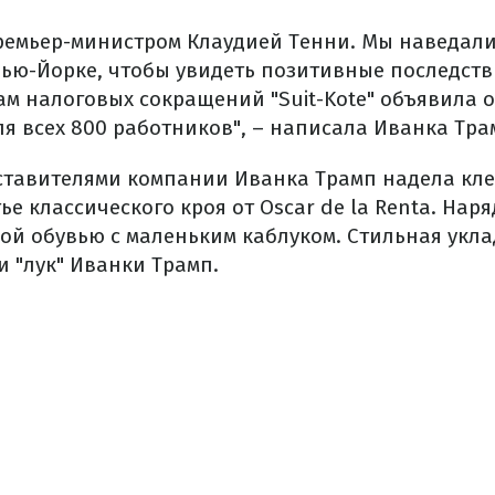
ремьер-министром Клаудией Тенни. Мы наведал
в Нью-Йорке, чтобы увидеть позитивные последст
ам налоговых сокращений "Suit-Kote" объявила
я всех 800 работников", – написала Иванка Тра
дставителями компании Иванка Трамп надела кл
е классического кроя от Oscar de la Renta. Нар
ой обувью с маленьким каблуком. Стильная укла
 "лук" Иванки Трамп.