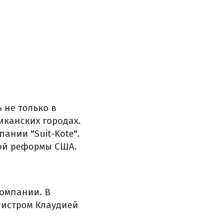
 не только в
иканских городах.
ании "Suit-Kote".
ой реформы США.
омпании. В
нистром Клаудией