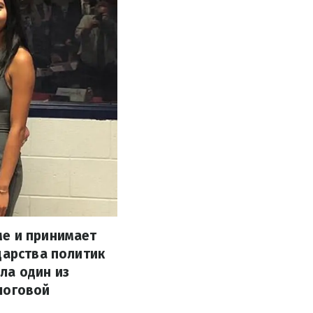
ме и принимает
дарства политик
ла один из
логовой