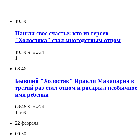
19:59
Нашли свое счастье: кто из героев
"Холостяка" стал многодетным отцом
19:59
Show24
1
08:46
Бывший "Холостяк" Иракли Макацария в
третий раз стал отцом и раскрыл необычное
имя ребенка
08:46
Show24
1 569
22 февраля
06:30