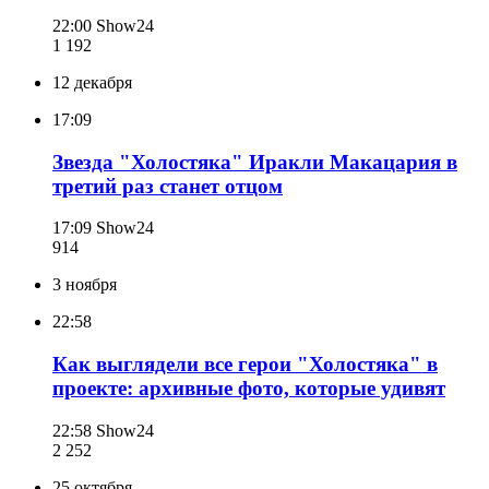
22:00
Show24
1 192
12 декабря
17:09
Звезда "Холостяка" Иракли Макацария в
третий раз станет отцом
17:09
Show24
914
3 ноября
22:58
Как выглядели все герои "Холостяка" в
проекте: архивные фото, которые удивят
22:58
Show24
2 252
25 октября