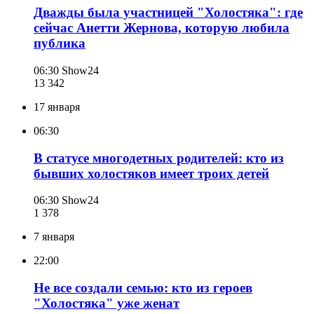
Дважды была участницей "Холостяка": где
сейчас Анетти Жернова, которую любила
публика
06:30
Show24
13 342
17 января
06:30
В статусе многодетных родителей: кто из
бывших холостяков имеет троих детей
06:30
Show24
1 378
7 января
22:00
Не все создали семью: кто из героев
"Холостяка" уже женат