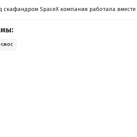
д скафандром SpaceX компания работала вместе 
емы:
ОСМОС