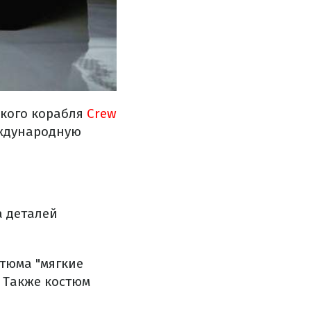
ского корабля
Crew
еждународную
а деталей
тюма "мягкие
. Также костюм