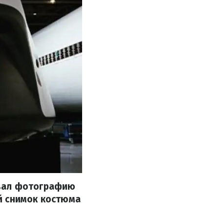
овал фотографию
й снимок костюма