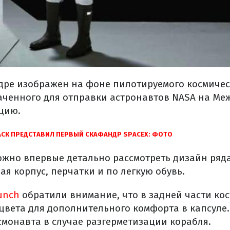
дре изображен на фоне пилотируемого космиче
аченного для отправки астронавтов NASA на М
цию.
СК ПРЕДСТАВИЛ ПЕРВЫЙ СКАФАНДР SPACEX: ФОТО
жно впервые детально рассмотреть дизайн ряд
я корпус, перчатки и по легкую обувь.
unch
обратили внимание, что в задней части кос
 цвета для дополнительного комфорта в капсуле
смонавта в случае разгерметизации корабля.