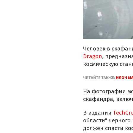
Человек в скафан
Dragon
, предназн
космическую стан
ЧИТАЙТЕ ТАКЖЕ:
ИЛОН МА
На фотографии мо
скафандра, включа
В издании
TechCr
области" черного
должен спасти ко