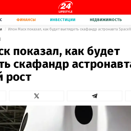
С
ФИНАНСЫ
ИНВЕСТИЦИИ
НЕДВИЖИМОСТЬ
ки
Илон Маск показал, как будет выглядеть скафандр астронавта SpaceX
1
к показал, как будет
ть скафандр астронавт
й рост