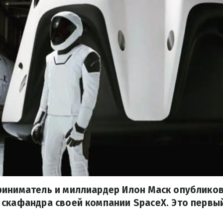
риниматель и миллиардер Илон Маск опублик
 скафандра своей компании SpaceX. Это первы