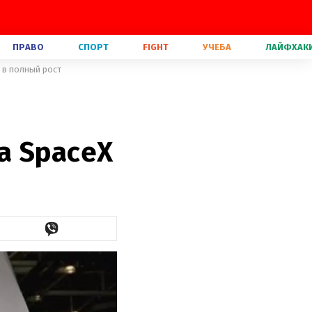
ПРАВО
СПОРТ
FIGHT
УЧЕБА
ЛАЙФХАК
 в полный рост
а SpaceX