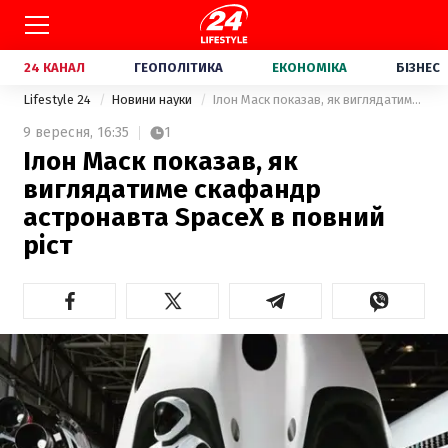
24 КАНАЛ
ГЕОПОЛІТИКА
ЕКОНОМІКА
БІЗНЕС
Lifestyle 24
Новини науки
Ілон Маск показав, як виглядатиме скафандр астронавта SpaceX в повний ріст
9 вересня,
16:35
1
Ілон Маск показав, як
виглядатиме скафандр
астронавта SpaceX в повний
ріст