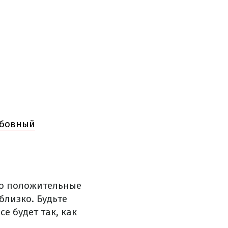
юбовный
то положительные
близко. Будьте
е будет так, как