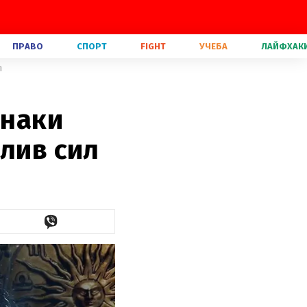
ПРАВО
СПОРТ
FIGHT
УЧЕБА
ЛАЙФХАК
л
знаки
илив сил