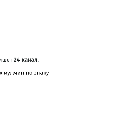
пишет
24 канал
.
х мужчин по знаку
а