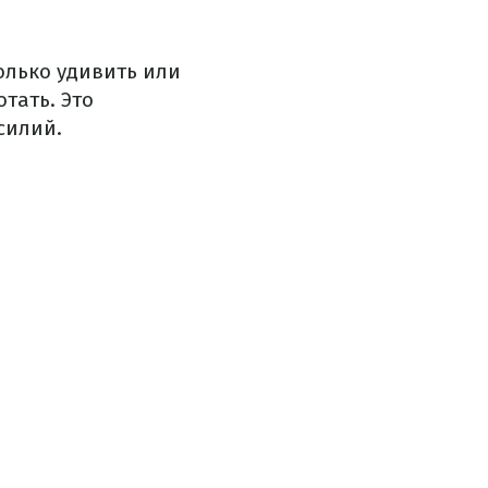
олько удивить или
тать. Это
силий.