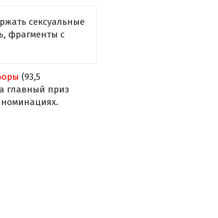
ержать сексуальные
ь, фрагменты с
боры
(93,5
ла главный приз
 номинациях.