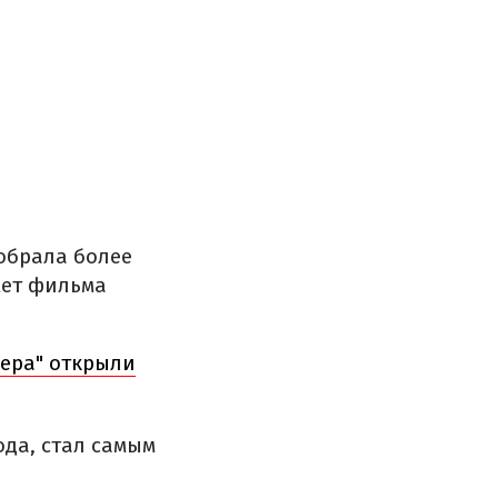
собрала более
жет фильма
кера" открыли
ода, стал самым