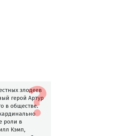
естных злодеев
вный герой Артур
о в обществе.
 кардинально
е роли в
илл Кэмп,