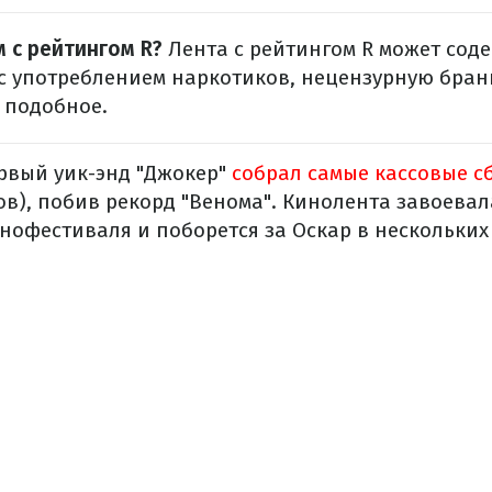
 с рейтингом R?
Лента с рейтингом R может сод
с употреблением наркотиков, нецензурную бран
 подобное.
ервый уик-энд "Джокер"
собрал самые кассовые с
в), побив рекорд "Венома". Кинолента завоева
нофестиваля и поборется за Оскар в нескольких