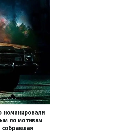
ую номинировали
тым по мотивам
, собравшая