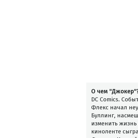
О чем "Джокер"
DC Comics. Собы
Флекс начал неу
Буллинг, насмеш
изменить жизнь 
киноленте сыгра