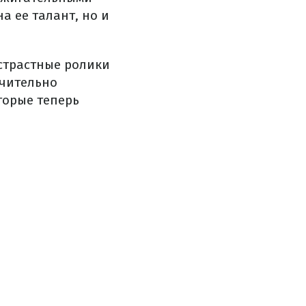
а ее талант, но и
страстные ролики
ачительно
торые теперь