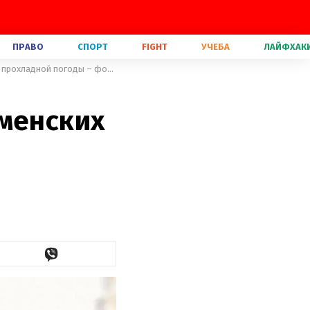
ПРАВО
СПОРТ
FIGHT
УЧЕБА
ЛАЙФХАК
В джинсовом платьем: Настя Каменских показала трендовый образ для прохладной погоды – фото
аменских