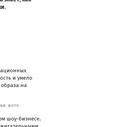
ки.
окационных
ость и умело
 образа на
НЫЕ: ФОТО
ом шоу-бизнесе.
ажигательными