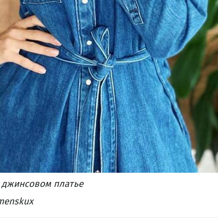
в джинсовом платье
menskux