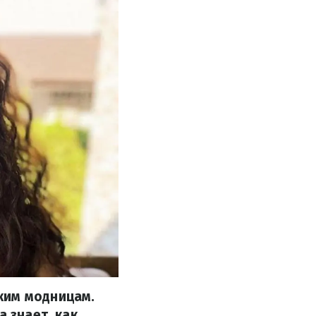
ким модницам.
а знает, как