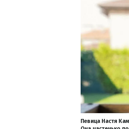
Певица Настя Ка
Она частенько по