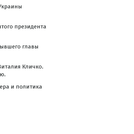
 Украины
того президента
бывшего главы
Виталия Кличко.
ю.
ера и политика