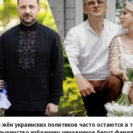
жён украинских политиков часто остаются в т
ольшинство избранниц чиновников берут фамил