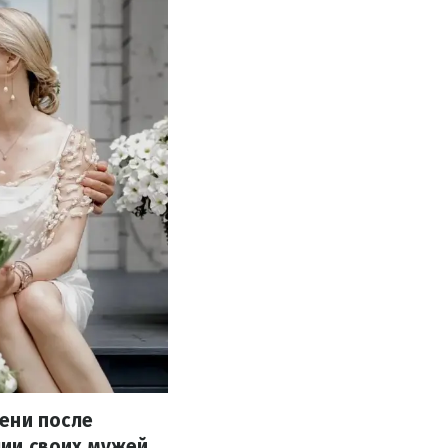
ени после
ии своих мужей.