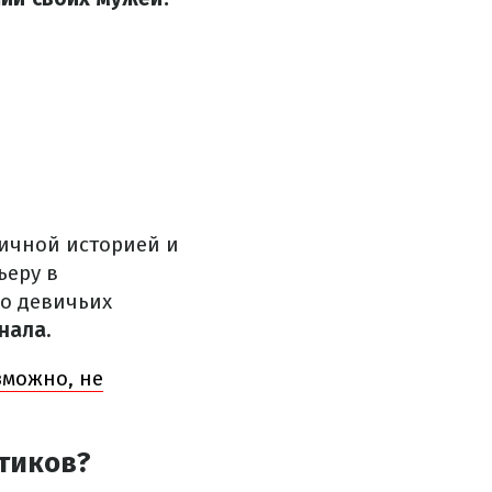
ичной историей и
ьеру в
 о девичьих
нала.
зможно, не
тиков?