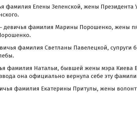
ья фамилия Елены Зеленской, жены Президента
нского.
– девичья фамилия Марины Порошенко, жены пя
Порошенко.
евичья фамилия Светланы Павелецкой, супруги 
лебы.
ья фамилия Натальи, бывшей жены мэра Киева 
азвода она официально вернула себе эту фамили
вичья фамилия Екатерины Притулы, жены волонт