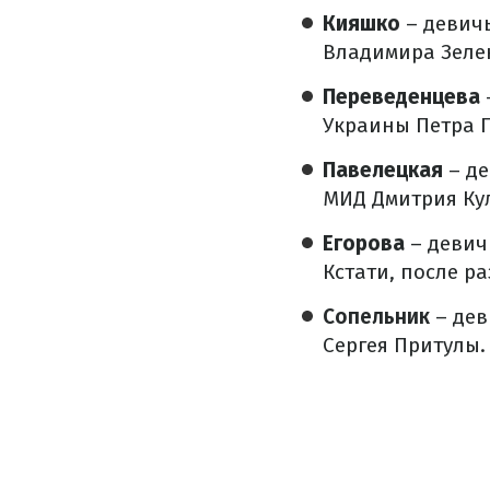
Кияшко
– девич
Владимира Зеле
Переведенцева
Украины Петра 
Павелецкая
– д
МИД Дмитрия Ку
Егорова
– девич
Кстати, после р
Сопельник
– де
Сергея Притулы.