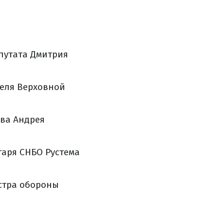
путата Дмитрия
еля Верховной
ва Андрея
таря СНБО Рустема
стра обороны