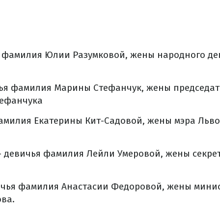
 фамилия Юлии Разумковой, жены народного де
ья фамилия Марины Стефанчук, жены председат
тефанчука
амилия Екатерины Кит-Садовой, жены мэра Льво
– девичья фамилия Лейли Умеровой, жены секре
ичья фамилия Анастасии Федоровой, жены мини
ва.