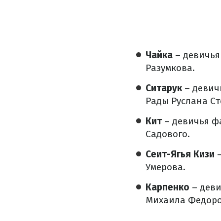
Чайка
– девичья
Разумкова.
Ситарук
– девич
Рады Руслана С
Кит
– девичья ф
Садового.
Сеит-Ягья Кизи
Умерова.
Карпенко
– дев
Михаила Федоро