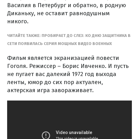
Василия
в
Петербург
и обратно
,
в
родную
Диканьку
, не оставит
равнодушным
никого
.
ЧИТАЙТЕ
ТАКЖЕ
:
ПРОБИРАЕТ ДО
СЛЕЗ:
КО ДНЮ
ЗАЩИТНИКА
В
СЕТИ
ПОЯВИЛАСЬ
СЕРИЯ
МОЩНЫХ
ВИДЕО
ВОЕННЫХ
Фильм является
экранизацией
повести
Гоголя.
Режиссер –
Борис
Ивченко.
И пусть
не
пугает
вас
далекий 1972
год выхода
ленты
,
юмор
до сих пор актуален
,
актерская игра
завораживает.