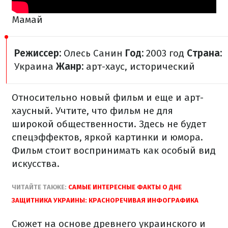
Мамай
Режиссер:
Олесь Санин
Год:
2003 год
Страна:
Украина
Жанр:
арт-хаус, исторический
Относительно новый
фильм
и
еще
и
арт-
хаусный
.
Учтите
, что фильм не
для
широкой общественности.
Здесь не будет
спецэффектов,
яркой
картинки
и
юмора.
Фильм
стоит
воспринимать
как
особый
вид
искусства.
ЧИТАЙТЕ
ТАКЖЕ
:
САМЫЕ ИНТЕРЕСНЫЕ
ФАКТЫ
О ДНЕ
ЗАЩИТНИКА
УКРАИНЫ
:
КРАСНОРЕЧИВАЯ
ИНФОГРАФИКА
Сюжет
на
основе древнего
украинского
и