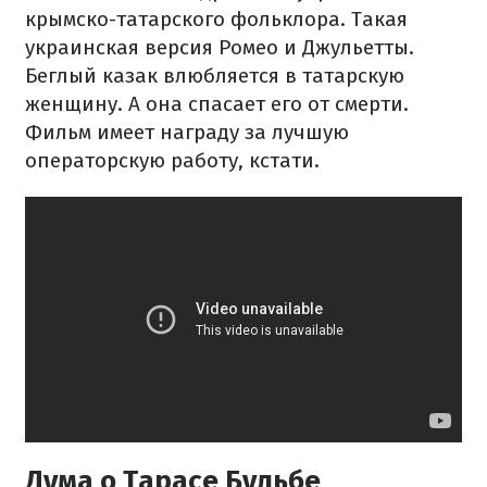
крымско-
татарского
фольклора.
Такая
украинская
версия
Ромео
и
Джульетты.
Беглый
казак
влюбляется
в
татарскую
женщину.
А
она
спасает
его
от смерти.
Фильм
имеет
награду
за лучшую
операторскую
работу
, кстати.
Дума о Тарасе Бульбе