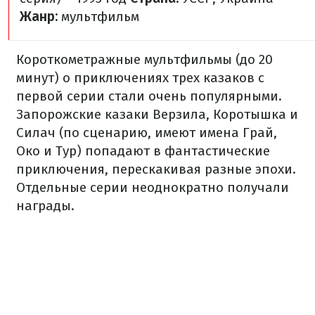
Жанр:
мультфильм
Короткометражные
мультфильмы
(до 20
минут)
о приключениях
трех
казаков
с
первой
серии
стали
очень
популярными.
Запорожские
казаки
Верзила
,
Коротышка
и
Силач
(
по сценарию,
имеют
имена
Грай,
Око
и
Тур)
попадают в
фантастические
приключения
,
перескакивая
разные эпохи.
Отдельные
серии
неоднократно
получали
награды.