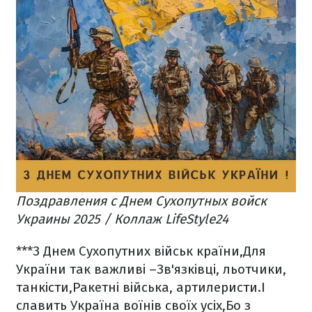
Поздравления с Днем Сухопутных войск
Украины 2025 / Коллаж LifeStyle24
***
З Днем Сухопутних військ країни,
Для
України так важливі –
Зв'язківці, льотчики,
танкісти,
Ракетні війська, артилеристи.
І
славить Україна воїнів своїх усіх,
Бо з