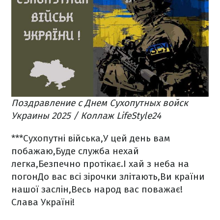
Поздравление с Днем Сухопутных войск
Украины 2025 / Коллаж LifeStyle24
***
Сухопутні війська,
У цей день вам
побажаю,
Буде служба нехай
легка,
Безпечно протікає.
І хай з неба на
погон
До вас всі зірочки злітають,
Ви країни
нашої заслін,
Весь народ вас поважає!
Слава Україні!