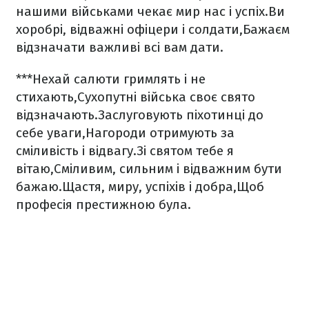
нашими військами чекає мир нас і успіх.
Ви
хоробрі, відважні офіцери і солдати,
Бажаєм
відзначати важливі всі вам дати.
***
Нехай салюти гримлять і не
стихають,
Сухопутні війська своє свято
відзначають.
Заслуговують піхотинці до
себе уваги,
Нагороди отримують за
сміливість і відвагу.
Зі святом тебе я
вітаю,
Сміливим, сильним і відважним бути
бажаю.
Щастя, миру, успіхів і добра,
Щоб
професія престижною була.