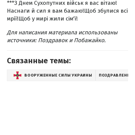
***
З Днем Сухопутних військ я вас вітаю!
Наснаги й сил я вам бажаю!
Щоб збулися всі
мрії!
Щоб у мирі жили сім'ї!
Для написания материала использованы
источники: Поздравок и Побажайко.
Связанные темы:
ВООРУЖЕННЫЕ СИЛЫ УКРАИНЫ
ПОЗДРАВЛЕНИЯ