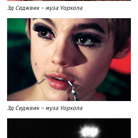
Эд Седжвик – муза Уорхола
Эд Седжвик – муза Уорхола