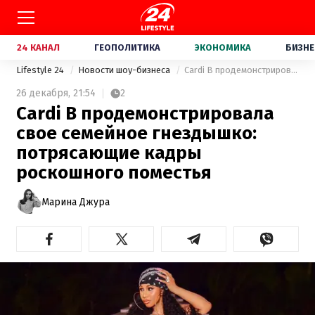
24 КАНАЛ
ГЕОПОЛИТИКА
ЭКОНОМИКА
БИЗНЕ
Lifestyle 24
Новости шоу-бизнеса
Cardi B продемонстрировала свое семейное гнездышко: потрясающие кадры роскошного поместья
26 декабря,
21:54
2
Cardi B продемонстрировала
свое семейное гнездышко:
потрясающие кадры
роскошного поместья
Марина Джура