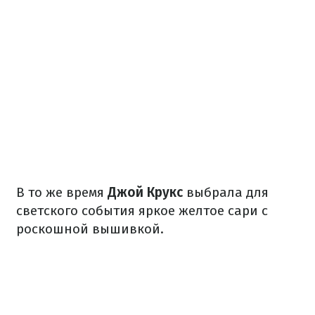
В то же время
Джой Крукс
выбрала для
светского события яркое желтое сари с
роскошной вышивкой.