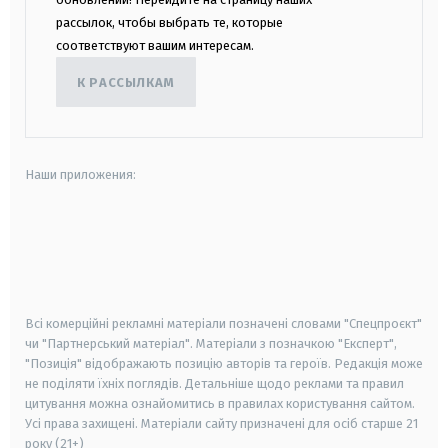
рассылок, чтобы выбрать те, которые
соответствуют вашим интересам.
К РАССЫЛКАМ
Наши приложения:
android
apple
smart tv
samsung smart tv
Всі комерційні рекламні матеріали позначені словами "Спецпроєкт"
чи "Партнерський матеріал". Матеріали з позначкою "Експерт",
"Позиція" відображають позицію авторів та героїв. Редакція може
не поділяти їхніх поглядів. Детальніше щодо реклами та правил
цитування можна ознайомитись в правилах користування сайтом.
Усі права захищені.
Матеріали сайту призначені для осіб старше
21
року (21+)